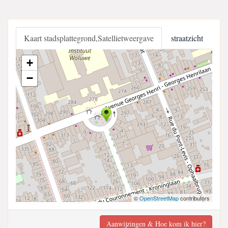
Kaart stadsplattegrond,Satellietweergave
straatzicht
+
−
©
OpenStreetMap
contributors
Aanwijzingen & Hoe kom ik hier?