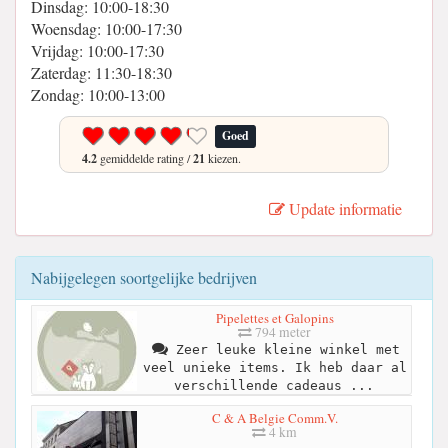
Dinsdag: 10:00-18:30
Woensdag: 10:00-17:30
Vrijdag: 10:00-17:30
Zaterdag: 11:30-18:30
Zondag: 10:00-13:00
Goed
4.2
gemiddelde rating /
21
kiezen.
Update informatie
Nabijgelegen soortgelijke bedrijven
Pipelettes et Galopins
794 meter
Zeer leuke kleine winkel met
veel unieke items. Ik heb daar al
verschillende cadeaus ...
C & A Belgie Comm.V.
4 km