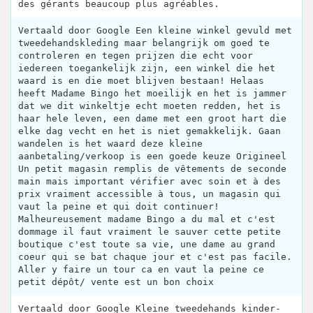
des gérants beaucoup plus agréables.
Vertaald door Google Een kleine winkel gevuld met
tweedehandskleding maar belangrijk om goed te
controleren en tegen prijzen die echt voor
iedereen toegankelijk zijn, een winkel die het
waard is en die moet blijven bestaan! Helaas
heeft Madame Bingo het moeilijk en het is jammer
dat we dit winkeltje echt moeten redden, het is
haar hele leven, een dame met een groot hart die
elke dag vecht en het is niet gemakkelijk. Gaan
wandelen is het waard deze kleine
aanbetaling/verkoop is een goede keuze Origineel
Un petit magasin remplis de vêtements de seconde
main mais important vérifier avec soin et à des
prix vraiment accessible à tous, un magasin qui
vaut la peine et qui doit continuer!
Malheureusement madame Bingo a du mal et c'est
dommage il faut vraiment le sauver cette petite
boutique c'est toute sa vie, une dame au grand
coeur qui se bat chaque jour et c'est pas facile.
Aller y faire un tour ca en vaut la peine ce
petit dépôt/ vente est un bon choix
Vertaald door Google Kleine tweedehands kinder-