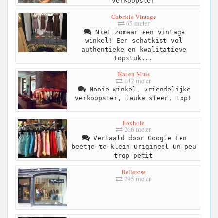
verkoopster
Gabriele Vintage
65 meter
Niet zomaar een vintage
winkel! Een schatkist vol
authentieke en kwalitatieve
topstuk...
Kat en Muis
142 meter
Mooie winkel, vriendelijke
verkoopster, leuke sfeer, top!
Foxhole
266 meter
Vertaald door Google Een
beetje te klein Origineel Un peu
trop petit
Bellerose
295 meter