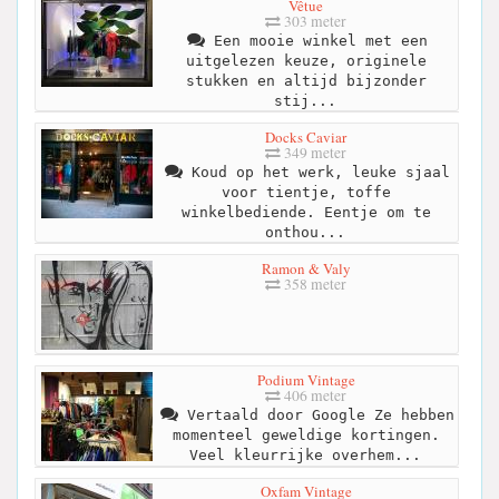
Vêtue
303 meter
Een mooie winkel met een
uitgelezen keuze, originele
stukken en altijd bijzonder
stij...
Docks Caviar
349 meter
Koud op het werk, leuke sjaal
voor tientje, toffe
winkelbediende. Eentje om te
onthou...
Ramon & Valy
358 meter
Podium Vintage
406 meter
Vertaald door Google Ze hebben
momenteel geweldige kortingen.
Veel kleurrijke overhem...
Oxfam Vintage