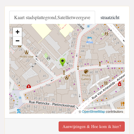
Kaart stadsplattegrond,Satellietweergave
straatzicht
+
−
©
OpenStreetMap
contributors
Aanwijzingen & Hoe kom ik hier?