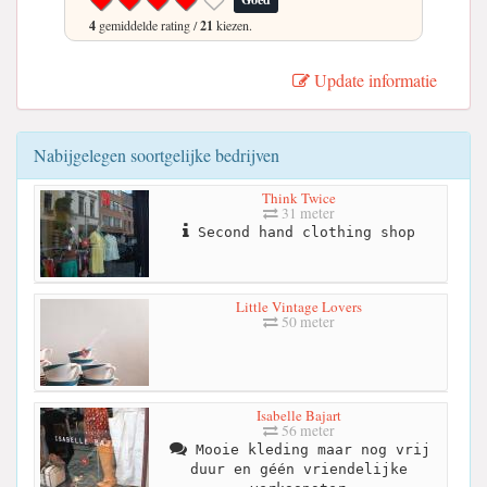
Goed
4
gemiddelde rating /
21
kiezen.
Update informatie
Nabijgelegen soortgelijke bedrijven
Think Twice
31 meter
Second hand clothing shop
Little Vintage Lovers
50 meter
Isabelle Bajart
56 meter
Mooie kleding maar nog vrij
duur en géén vriendelijke