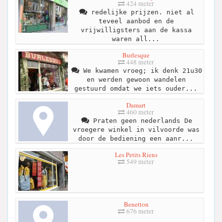
424 meter
redelijke prijzen. niet al
teveel aanbod en de
vrijwilligsters aan de kassa
waren all...
Burlesque
448 meter
We kwamen vroeg; ik denk 21u30
en werden gewoon wandelen
gestuurd omdat we iets ouder...
Damart
460 meter
Praten geen nederlands De
vroegere winkel in vilvoorde was
door de bediening een aanr...
Les Petits Riens
549 meter
Benetton
676 meter