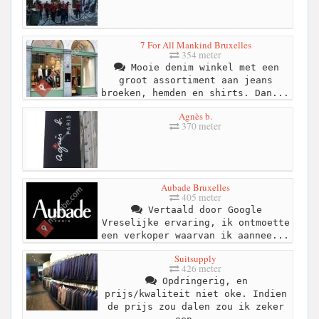
7 For All Mankind Bruxelles
354 meter
Mooie denim winkel met een
groot assortiment aan jeans
broeken, hemden en shirts. Dan...
Agnès b.
370 meter
Aubade Bruxelles
405 meter
Vertaald door Google
Vreselijke ervaring, ik ontmoette
een verkoper waarvan ik aannee...
Suitsupply
426 meter
Opdringerig, en
prijs/kwaliteit niet oke. Indien
de prijs zou dalen zou ik zeker