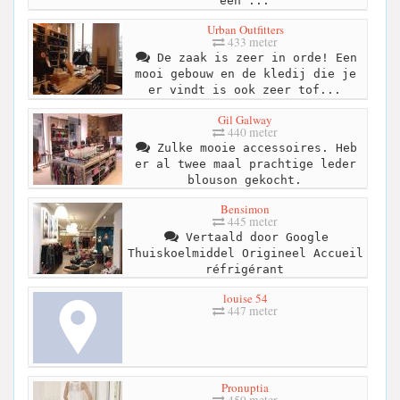
een ...
Urban Outfitters
433 meter
De zaak is zeer in orde! Een
mooi gebouw en de kledij die je
er vindt is ook zeer tof...
Gil Galway
440 meter
Zulke mooie accessoires. Heb
er al twee maal prachtige leder
blouson gekocht.
Bensimon
445 meter
Vertaald door Google
Thuiskoelmiddel Origineel Accueil
réfrigérant
louise 54
447 meter
Pronuptia
459 meter