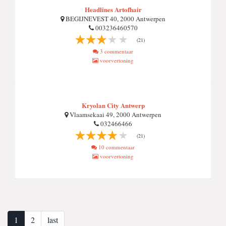
Headlines Artofhair
BEGIJNEVEST 40, 2000 Antwerpen
003236460570
(21)
3 commentaar
voorvertoning
Kryolan City Antwerp
Vlaamsekaai 49, 2000 Antwerpen
032466466
(21)
10 commentaar
voorvertoning
1
2
last