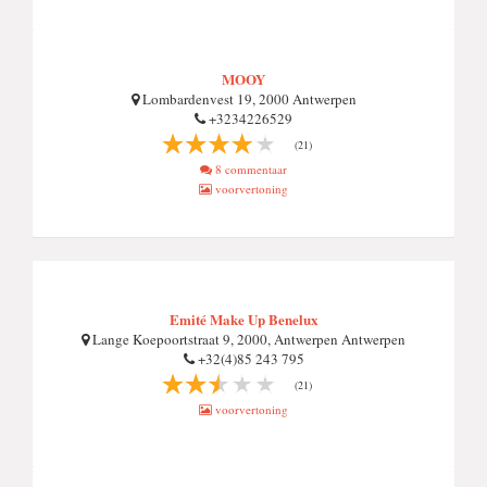
MOOY
Lombardenvest 19, 2000 Antwerpen
+3234226529
(21)
8 commentaar
voorvertoning
Emité Make Up Benelux
Lange Koepoortstraat 9, 2000, Antwerpen Antwerpen
+32(4)85 243 795
(21)
voorvertoning