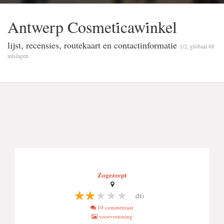
Antwerp Cosmeti̇cawi̇nkel
lijst, recensies, routekaart en contactinformatie
1/2, globaal 88
uitslagen
Zogezeept
(21)
10 commentaar
voorvertoning