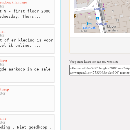
irendonck fanpage
ter
t 9 - first floor 2000
ednesday, Thurs...
uren
ter
t of er kleding is voor
tel ik online. ...
figer
Voeg deze kaart toe aan uw website;
ter
gde aankoop in de sale
ntwerp
ter
aine
ter
ding . Niet goedkoop .