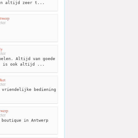
en altijd zeer t...
ntwerp
ter
ly
ter
elen. Altijd van goede
g is ook altijd ...
ket
ter
 vriendelijke bediening
werp
ter
 boutique in Antwerp