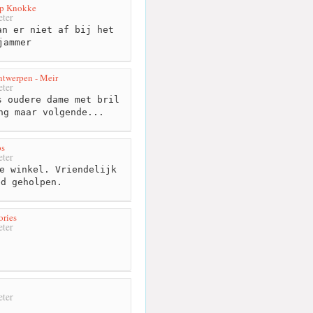
rp Knokke
ter
n er niet af bij het
jammer
twerpen - Meir
ter
 oudere dame met bril
ng maar volgende...
ps
ter
e winkel. Vriendelijk
ed geholpen.
ories
ter
ter