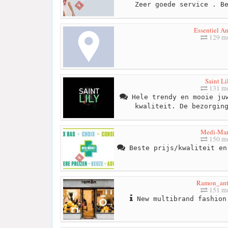
Zeer goede service . B
Essentiel A
129 me
Saint Li
131 me
Hele trendy en mooie juw
kwaliteit. De bezorgin
Medi-Mar
150 me
Beste prijs/kwaliteit en
Ramon_ant
151 me
New multibrand fashion