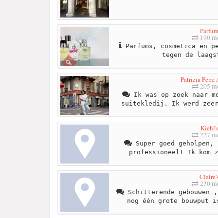
Parfu
190 me
Parfums, cosmetica en pe
tegen de laags
Patrizia Pepe
205 me
Ik was op zoek naar mo
suitekledij. Ik werd zee
Kiehl'
227 me
Super goed geholpen, 
professioneel! Ik kom 
Claire'
230 me
Schitterende gebouwen ,
nog één grote bouwput i