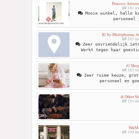
Princess Antwe
181 me
Mooie winkel, hallo ka
personeel 
IU by Multipharma An
183 me
Zeer onvriendelijk iets
Werkt tegen haar goesti
iU Sho
183 me
Zeer ruime keuze, grot
personeel en go
& Other St
184 me
H&M
190 me