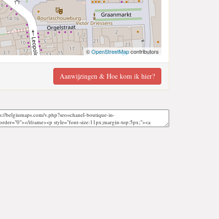
©
OpenStreetMap
contributors
Aanwijzingen & Hoe kom ik hier?