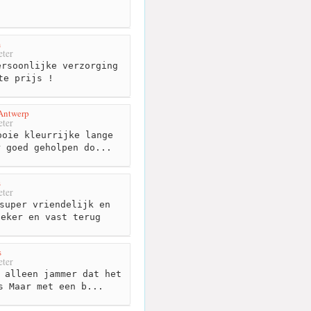
m
ter
rsoonlijke verzorging
te prijs !
 Antwerp
ter
oie kleurrijke lange
r goed geholpen do...
s
ter
super vriendelijk en
zeker en vast terug
s
ter
 alleen jammer dat het
s Maar met een b...