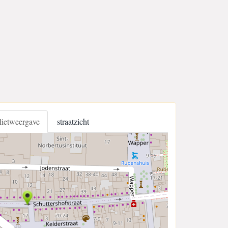
llietweergave
straatzicht