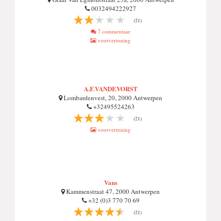
0032494222927
(21)
7 commentaar
voorvertoning
A.F.VANDEVORST
Lombardenvest, 20, 2000 Antwerpen
+32495524263
(21)
voorvertoning
Vans
Kammenstraat 47, 2000 Antwerpen
+32 (0)3 770 70 69
(21)