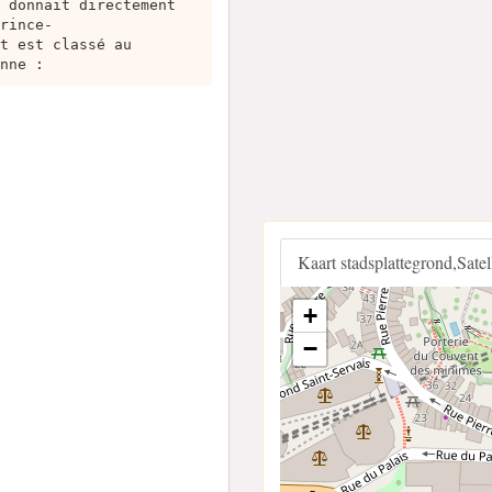
 donnait directement
rince-
t est classé au
nne :
Kaart stadsplattegrond,Sate
+
−