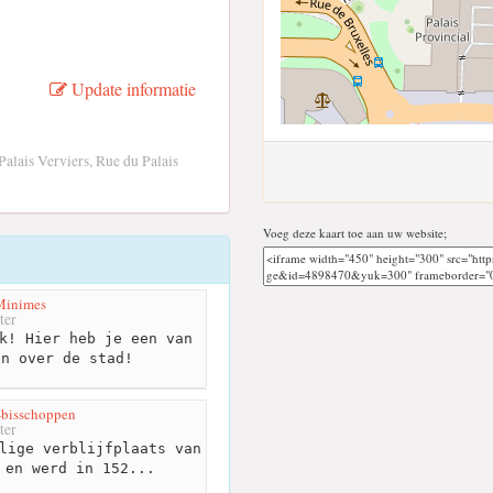
Update informatie
alais Verviers, Rue du Palais
Voeg deze kaart toe aan uw website;
 Minimes
ter
k! Hier heb je een van
en over de stad!
s-bisschoppen
ter
lige verblijfplaats van
 en werd in 152...