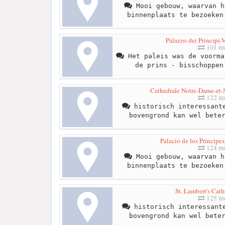
Mooi gebouw, waarvan h
binnenplaats te bezoeken
Palazzo dei Principi-
101 me
Het paleis was de voorma
de prins - bisschoppen
Cathedrale Notre-Dame-et-S
122 me
historisch interessante
bovengrond kan wel bete
Palacio de los Príncipe
124 me
Mooi gebouw, waarvan h
binnenplaats te bezoeken
St. Lambert's Cath
125 me
historisch interessante
bovengrond kan wel bete