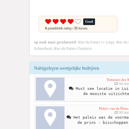
Goed
4
gemiddelde rating /
21
kiezen.
op zoek naar gerelateerd:
Rue du Palais 11 Liège, Rue du P
Schaerbeek, Rue du Palais Charleroi
Nabijgelegen soortgelijke bedrijven
Terrasses des
66 me
Must see locatie in Lui
de mooiste uitzicht
Paleis van de Prin
80 me
Het paleis was de voorma
de prins - bisschoppen