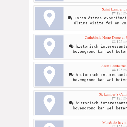
Saint Lambertus
125 me
Foram ótimas experiênci
última visita foi em 20
Cathédrale Notre-Dame-et-S
125 me
historisch interessante
bovengrond kan wel bete
Saint Lambertus
125 me
historisch interessante
bovengrond kan wel bete
St. Lambert's Cath
125 me
historisch interessante
bovengrond kan wel bete
Musée de la vie
125 me