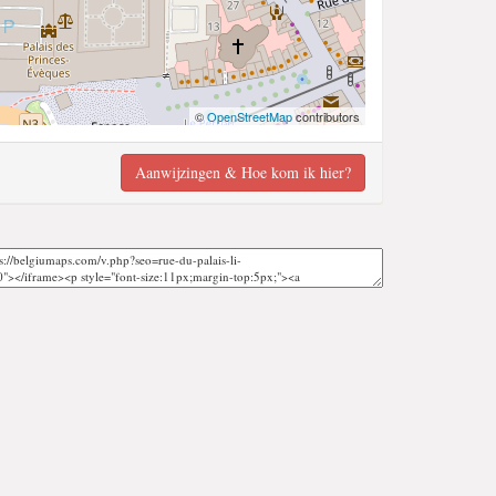
©
OpenStreetMap
contributors
Aanwijzingen & Hoe kom ik hier?