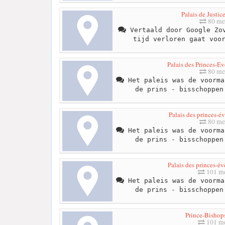
Palais de Justic
80 me
Vertaald door Google Zov
tijd verloren gaat voo
Palais des Princes-E
80 me
Het paleis was de voorma
de prins - bisschoppen
Palais des princes-é
80 me
Het paleis was de voorma
de prins - bisschoppen
Palais des princes-é
101 me
Het paleis was de voorma
de prins - bisschoppen
Prince-Bishops
101 me