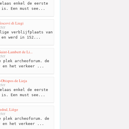
elaas enkel de eerste
 is. Een must see...
Vescovi di Liegi
ter
lige verblijfplaats van
 en werd in 152...
aint-Lambert de Li...
ter
 plek archeoforum. de
r en het verkeer ...
s-Obispos de Lieja
ter
elaas enkel de eerste
 is. Een must see...
edral, Liège
ter
 plek archeoforum. de
r en het verkeer ...