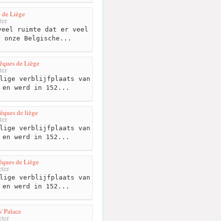
e de Liège
ter
eel ruimte dat er veel
r onze Belgische...
vêques de Liège
ter
lige verblijfplaats van
 en werd in 152...
vêques de liège
ter
lige verblijfplaats van
 en werd in 152...
vêques de Liège
ter
lige verblijfplaats van
 en werd in 152...
' Palace
ter