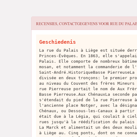
RECENSIES, CONTACTGEGEVENS VOOR
RUE DU PALAIS
Geschiedenis
La rue du Palais à Liège est située derr
Princes-Évêques. En 1863, elle s'appelai
Palais. Elle comporte de nombreux bâtime
mosan, et notamment la commanderie de l'
Saint-André.HistoriqueBasse PierreuseLa 
divisée en deux tronçons: le premier pro
au niveau du Couvent des frères Mineurs 
rue Pierreuse portait le nom de Aux Frèr
Basse Pierreuse.Aux ChénauxLa seconde pa
s'étendait du pied de la rue Pierreuse à
l'ancienne place Notger, avec la désigna
Chénaux, ou Dessous-les-Canaux à partir 
était due à la Légia, qui coulait à ciel
rues jusqu'à la réédification du palais 
La Marck et alimentait un des deux mouli
à Liège au. Cinq ponts, dont on ne conna