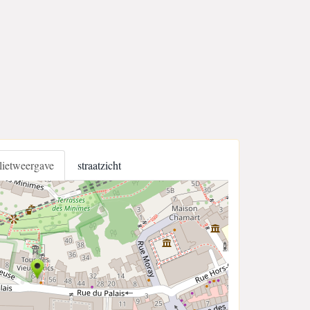
llietweergave
straatzicht