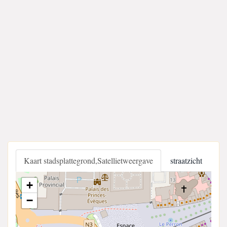
Kaart stadsplattegrond,Satellietweergave
straatzicht
+
−