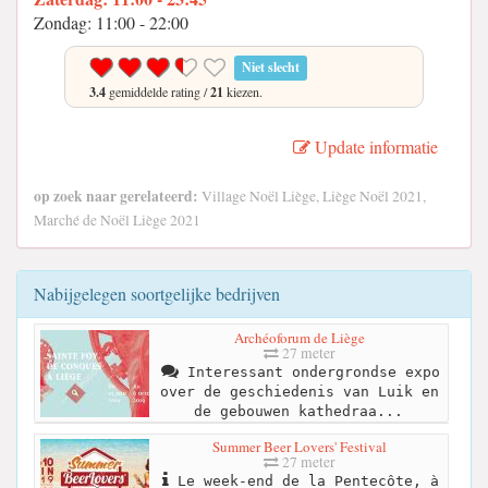
Zondag: 11:00 - 22:00
Niet slecht
3.4
gemiddelde rating /
21
kiezen.
Update informatie
op zoek naar gerelateerd:
Village Noël Liège, Liège Noël 2021,
Marché de Noël Liège 2021
Nabijgelegen soortgelijke bedrijven
Archéoforum de Liège
27 meter
Interessant ondergrondse expo
over de geschiedenis van Luik en
de gebouwen kathedraa...
Summer Beer Lovers' Festival
27 meter
Le week-end de la Pentecôte, à