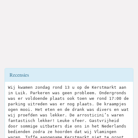
Recensies
Wij kwamen zondag rond 13 u op de Kerstmarkt aan
in Luik. Parkeren was geen probleem. Ondergronds
was er voldoende plaats ook toen we rond 17:00 de
parking uitreden was er nog plaats. De kraampjes
ogen mooi. Het eten en de drank was divers en wat
wij proefden was lekker. De arrosticini’s waren
fantastisch lekker! Leuke sfeer. Gastvrijheid
door sommige uitbaters die ons in het Nederlands
bedienden zodra ze hoorden dat wij Vlamingen
waren. Toffe aangename Kerstmarkt niet te groot