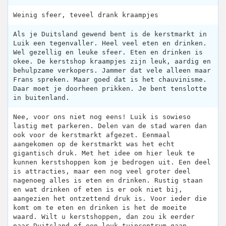
Weinig sfeer, teveel drank kraampjes
Als je Duitsland gewend bent is de kerstmarkt in
Luik een tegenvaller. Heel veel eten en drinken.
Wel gezellig en leuke sfeer. Eten en drinken is
okee. De kerstshop kraampjes zijn leuk, aardig en
behulpzame verkopers. Jammer dat vele alleen maar
Frans spreken. Maar goed dat is het chauvinisme.
Daar moet je doorheen prikken. Je bent tenslotte
in buitenland.
Nee, voor ons niet nog eens! Luik is sowieso
lastig met parkeren. Delen van de stad waren dan
ook voor de kerstmarkt afgezet. Eenmaal
aangekomen op de kerstmarkt was het echt
gigantisch druk. Met het idee om hier leuk te
kunnen kerstshoppen kom je bedrogen uit. Een deel
is attracties, maar een nog veel groter deel
nagenoeg alles is eten en drinken. Rustig staan
en wat drinken of eten is er ook niet bij,
aangezien het ontzettend druk is. Voor ieder die
komt om te eten en drinken is het de moeite
waard. Wilt u kerstshoppen, dan zou ik eerder
naar Duitsland of een leuk tuincentrum gaan.