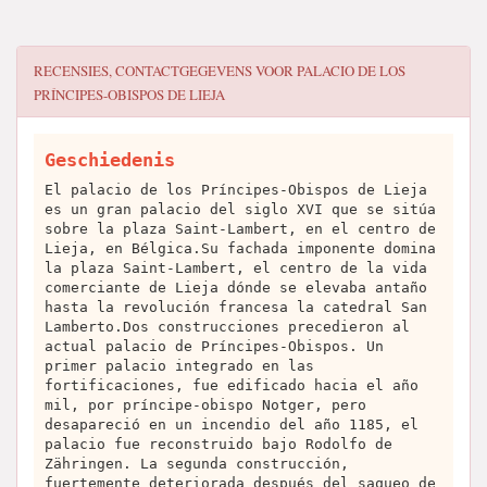
RECENSIES, CONTACTGEGEVENS VOOR
PALACIO DE LOS
PRÍNCIPES-OBISPOS DE LIEJA
Geschiedenis
El palacio de los Príncipes-Obispos de Lieja
es un gran palacio del siglo XVI que se sitúa
sobre la plaza Saint-Lambert, en el centro de
Lieja, en Bélgica.Su fachada imponente domina
la plaza Saint-Lambert, el centro de la vida
comerciante de Lieja dónde se elevaba antaño
hasta la revolución francesa la catedral San
Lamberto.Dos construcciones precedieron al
actual palacio de Príncipes-Obispos. Un
primer palacio integrado en las
fortificaciones, fue edificado hacia el año
mil, por príncipe-obispo Notger, pero
desapareció en un incendio del año 1185, el
palacio fue reconstruido bajo Rodolfo de
Zähringen. La segunda construcción,
fuertemente deteriorada después del saqueo de