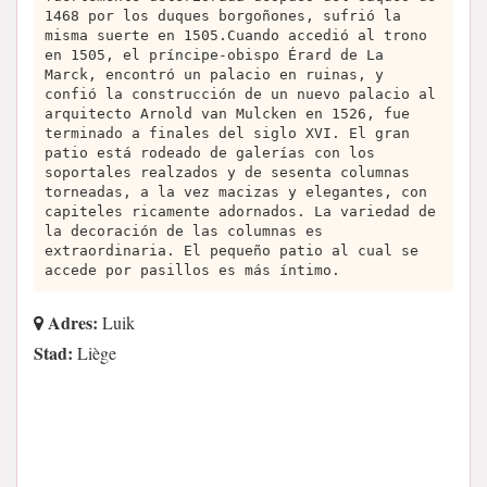
1468 por los duques borgoñones, sufrió la
misma suerte en 1505.Cuando accedió al trono
en 1505, el príncipe-obispo Érard de La
Marck, encontró un palacio en ruinas, y
confió la construcción de un nuevo palacio al
arquitecto Arnold van Mulcken en 1526, fue
terminado a finales del siglo XVI. El gran
patio está rodeado de galerías con los
soportales realzados y de sesenta columnas
torneadas, a la vez macizas y elegantes, con
capiteles ricamente adornados. La variedad de
la decoración de las columnas es
extraordinaria. El pequeño patio al cual se
accede por pasillos es más íntimo.
Adres:
Luik
Stad:
Liège