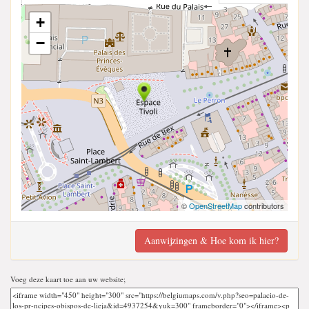
+
−
©
OpenStreetMap
contributors
Aanwijzingen & Hoe kom ik hier?
Voeg deze kaart toe aan uw website;