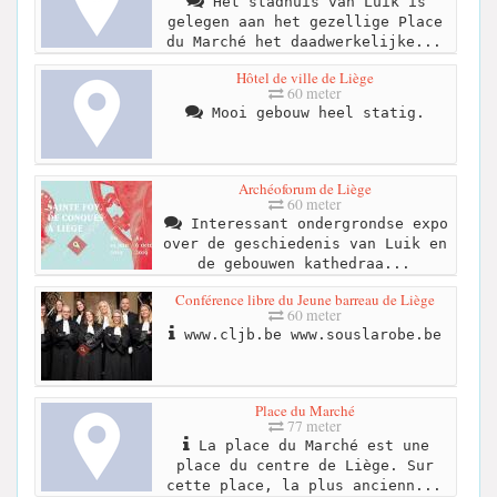
Het stadhuis van Luik is
gelegen aan het gezellige Place
du Marché het daadwerkelijke...
Hôtel de ville de Liège
60 meter
Mooi gebouw heel statig.
Archéoforum de Liège
60 meter
Interessant ondergrondse expo
over de geschiedenis van Luik en
de gebouwen kathedraa...
Conférence libre du Jeune barreau de Liège
60 meter
www.cljb.be www.souslarobe.be
Place du Marché
77 meter
La place du Marché est une
place du centre de Liège. Sur
cette place, la plus ancienn...