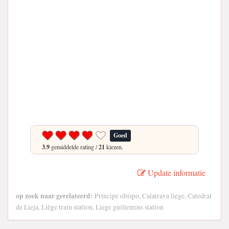
Goed
3.9
gemiddelde rating /
21
kiezen.
Update informatie
op zoek naar gerelateerd:
Príncipe obispo, Calatrava liege, Catedral
de Lieja, Liège train station, Liege guillemins station