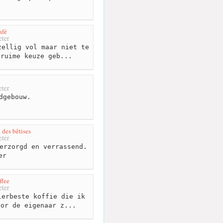
afé
ter
ellig vol maar niet te
 ruime keuze geb...
ter
dgebouw.
 des bêtises
ter
erzorgd en verrassend.
er
ffee
ter
erbeste koffie die ik
oor de eigenaar z...