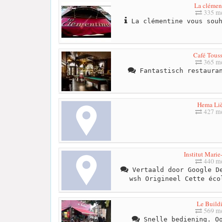
La clémen
335 me
La clémentine vous souh
Café Touss
365 me
Fantastisch restauran
Hema Li
427 me
Institut Marie
440 me
Vertaald door Google De
wsh Origineel Cette éco
Le Build
569 me
Snelle bediening. Oo