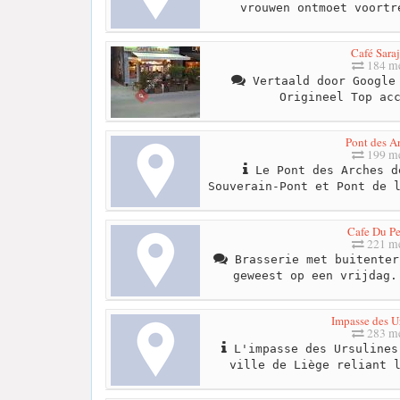
vrouwen ontmoet voortr
Café Sara
184 me
Vertaald door Google 
Origineel Top ac
Pont des A
199 me
Le Pont des Arches d
Souverain-Pont et Pont de 
Cafe Du Pe
221 me
Brasserie met buitenter
geweest op een vrijdag.
Impasse des U
283 me
L'impasse des Ursulines
ville de Liège reliant 