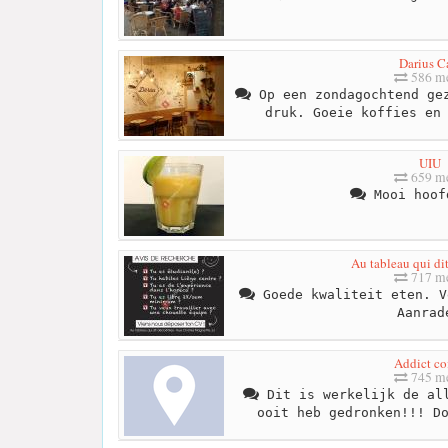
Darius C
586 me
Op een zondagochtend gez
druk. Goeie koffies en
UIU
659 me
Mooi hoof
Au tableau qui dit
717 me
Goede kwaliteit eten. V
Aanrad
Addict co
745 me
Dit is werkelijk de all
ooit heb gedronken!!! D