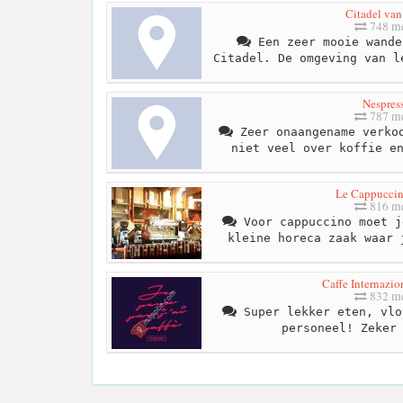
Citadel van
748 me
Een zeer mooie wande
Citadel. De omgeving van l
Nespres
787 me
Zeer onaangename verkoo
niet veel over koffie e
Le Cappucci
816 me
Voor cappuccino moet j
kleine horeca zaak waar 
Caffe Internazio
832 me
Super lekker eten, vlo
personeel! Zeker