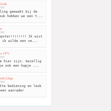
 Luik
ter
ling gemaakt bij de
euk hebben we een t...
so
ter
pster!!!!!!!! Ik wist
n ik wilde een ve...
no 1971
ter
e hier zijn. Gezellig
je ook een hapje ...
nale Liège
ter
tte bediening en leuk
 een aanrader