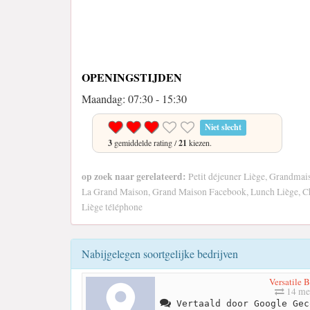
OPENINGSTIJDEN
Maandag: 07:30 - 15:30
Niet slecht
3
gemiddelde rating /
21
kiezen.
op zoek naar gerelateerd:
Petit déjeuner Liège, Grandmais
La Grand Maison, Grand Maison Facebook, Lunch Liège, 
Liège téléphone
Nabijgelegen soortgelijke bedrijven
Versatile B
14 me
Vertaald door Google Gec