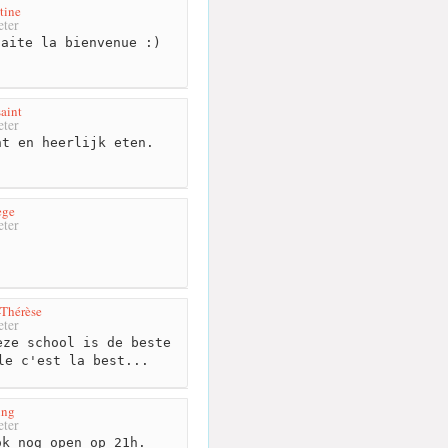
tine
ter
aite la bienvenue :)
aint
ter
t en heerlijk eten.
ège
ter
-Thérèse
ter
ze school is de beste
le c'est la best...
ing
ter
k nog open op 21h.