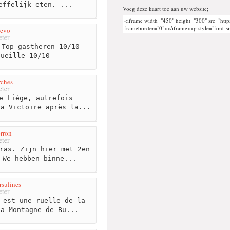
effelijk eten. ...
Voeg deze kaart toe aan uw website;
jevo
ter
Top gastheren 10/10
cueille 10/10
rches
ter
e Liège, autrefois
la Victoire après la...
rron
ter
ras. Zijn hier met 2en
 We hebben binne...
rsulines
ter
 est une ruelle de la
la Montagne de Bu...