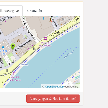
llietweergave
straatzicht
©
OpenStreetMap
contributors
Aanwijzingen & Hoe kom ik hier?