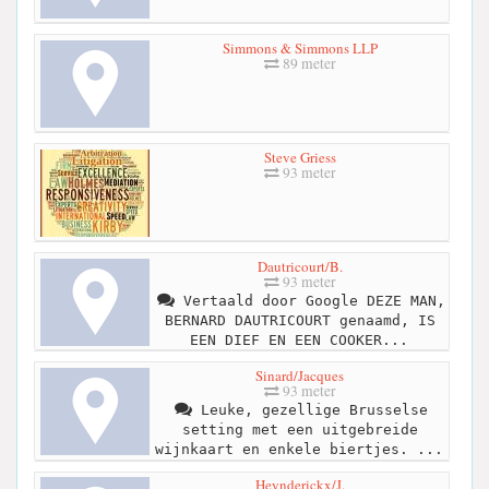
Simmons & Simmons LLP
89 meter
Steve Griess
93 meter
Dautricourt/B.
93 meter
Vertaald door Google DEZE MAN,
BERNARD DAUTRICOURT genaamd, IS
EEN DIEF EN EEN COOKER...
Sinard/Jacques
93 meter
Leuke, gezellige Brusselse
setting met een uitgebreide
wijnkaart en enkele biertjes. ...
Heynderickx/J.