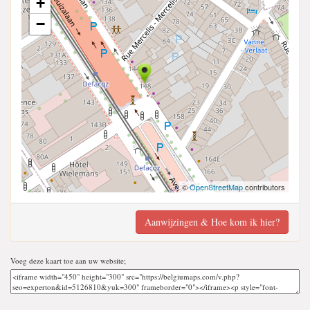
+
−
©
OpenStreetMap
contributors
Aanwijzingen & Hoe kom ik hier?
Voeg deze kaart toe aan uw website;