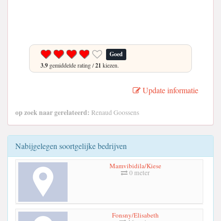
Goed
3.9
gemiddelde rating /
21
kiezen.
Update informatie
op zoek naar gerelateerd:
Renaud Goossens
Nabijgelegen soortgelijke bedrijven
Mamvibidila/Kiese
0 meter
Fonsny/Elisabeth