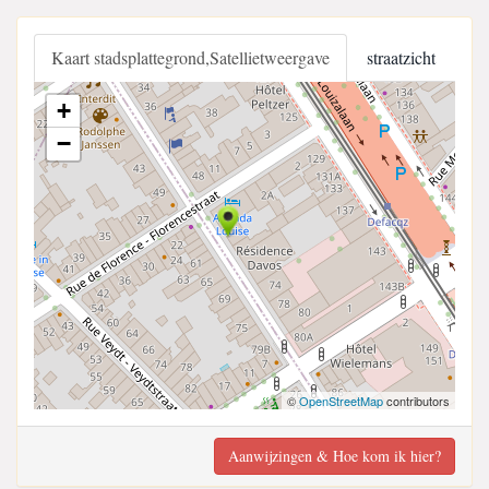
Kaart stadsplattegrond,Satellietweergave
straatzicht
+
−
©
OpenStreetMap
contributors
Aanwijzingen & Hoe kom ik hier?