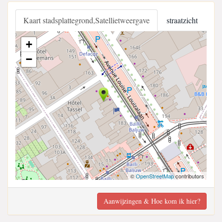
Kaart stadsplattegrond,Satellietweergave
straatzicht
+
−
©
OpenStreetMap
contributors
Aanwijzingen & Hoe kom ik hier?