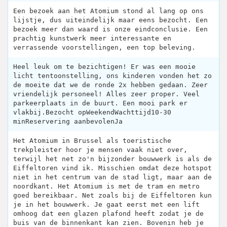
Een bezoek aan het Atomium stond al lang op ons
lijstje, dus uiteindelijk maar eens bezocht. Een
bezoek meer dan waard is onze eindconclusie. Een
prachtig kunstwerk meer interessante en
verrassende voorstellingen, een top beleving.
Heel leuk om te bezichtigen! Er was een mooie
licht tentoonstelling, ons kinderen vonden het zo
de moeite dat we de ronde 2x hebben gedaan. Zeer
vriendelijk personeel! Alles zeer proper. Veel
parkeerplaats in de buurt. Een mooi park er
vlakbij.Bezocht opWeekendWachttijd10-30
minReservering aanbevolenJa
Het Atomium in Brussel als toeristische
trekpleister hoor je mensen vaak niet over,
terwijl het net zo'n bijzonder bouwwerk is als de
Eiffeltoren vind ik. Misschien omdat deze hotspot
niet in het centrum van de stad ligt, maar aan de
noordkant. Het Atomium is met de tram en metro
goed bereikbaar. Net zoals bij de Eiffeltoren kun
je in het bouwwerk. Je gaat eerst met een lift
omhoog dat een glazen plafond heeft zodat je de
buis van de binnenkant kan zien. Bovenin heb je