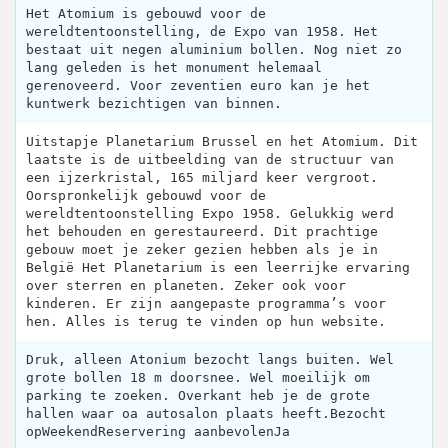
Het Atomium is gebouwd voor de
wereldtentoonstelling, de Expo van 1958. Het
bestaat uit negen aluminium bollen. Nog niet zo
lang geleden is het monument helemaal
gerenoveerd. Voor zeventien euro kan je het
kuntwerk bezichtigen van binnen.
Uitstapje Planetarium Brussel en het Atomium. Dit
laatste is de uitbeelding van de structuur van
een ijzerkristal, 165 miljard keer vergroot.
Oorspronkelijk gebouwd voor de
wereldtentoonstelling Expo 1958. Gelukkig werd
het behouden en gerestaureerd. Dit prachtige
gebouw moet je zeker gezien hebben als je in
België Het Planetarium is een leerrijke ervaring
over sterren en planeten. Zeker ook voor
kinderen. Er zijn aangepaste programma’s voor
hen. Alles is terug te vinden op hun website.
Druk, alleen Atonium bezocht langs buiten. Wel
grote bollen 18 m doorsnee. Wel moeilijk om
parking te zoeken. Overkant heb je de grote
hallen waar oa autosalon plaats heeft.Bezocht
opWeekendReservering aanbevolenJa