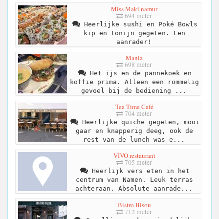
Miss Maki namur
694 meter
Heerlijke sushi en Poké Bowls
kip en tonijn gegeten. Een
aanrader!
Mania
698 meter
Het ijs en de pannekoek en
koffie prima. Alleen een rommelig
gevoel bij de bediening ...
Tea Time Café
704 meter
Heerlijke quiche gegeten, mooi
gaar en knapperig deeg, ook de
rest van de lunch was e...
VIVO restaurant
705 meter
Heerlijk vers eten in het
centrum van Namen. Leuk terras
achteraan. Absolute aanrade...
Bistro Bisou
712 meter