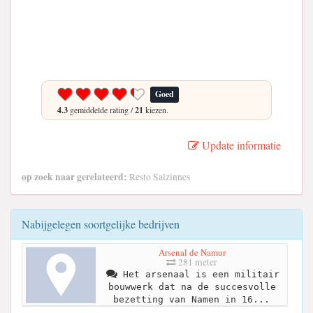
Goed
4.3
gemiddelde rating /
21
kiezen.
Update informatie
op zoek naar gerelateerd:
Resto Salzinnes
Nabijgelegen soortgelijke bedrijven
Arsenal de Namur
281 meter
Het arsenaal is een militair
bouwwerk dat na de succesvolle
bezetting van Namen in 16...