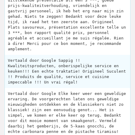
uitstekende presentatie als een 3 ***, goede
prijs-kwaliteitverhouding, vriendelijk en
gastvrij personeel, ik heb het erg naar mijn zin
gehad. Niets te zeggen! Bedankt voor deze leuke
tijd, ik raad het ten zeerste aan. Origineel
Plats savoureux, présentation excellente telle un
3 ***, bon rapport qualité prix, personnel
agréable et accueillant je me suis régalée. Rien
à dire! Merci pour ce bon moment, je recommande
amplement.
Vertaald door Google Sappig !!
Kwaliteitsproducten, onberispelijke service en
keuken!!! Een echte traktatie! Origineel Suculent
!! Produits de qualité, service et cuisine
impeccable !!! Un vrai régal!
Vertaald door Google Elke keer weer een geweldige
ervaring. De voorgerechten laten ons geweldige
nieuwigheden ontdekken en de klassiekers niet zo
klassiek! zijn een eenvoudig genot... Het is
simpel, we komen er elke keer op terug. Bedankt
voor dit mooie moment van smaakgenot. Vermeld
daarbij het gemberijs, de 5-kaas gnocchi, de
echte carbonara penne en de pistache tiramisu!