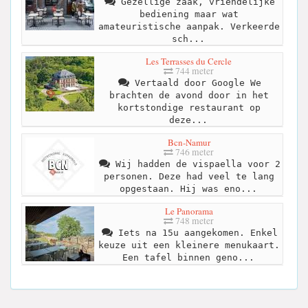
Gezellige zaak, vriendelijke
bediening maar wat
amateuristische aanpak. Verkeerde
sch...
Les Terrasses du Cercle
744 meter
Vertaald door Google We
brachten de avond door in het
kortstondige restaurant op
deze...
Bcn-Namur
746 meter
Wij hadden de vispaella voor 2
personen. Deze had veel te lang
opgestaan. Hij was eno...
Le Panorama
748 meter
Iets na 15u aangekomen. Enkel
keuze uit een kleinere menukaart.
Een tafel binnen geno...