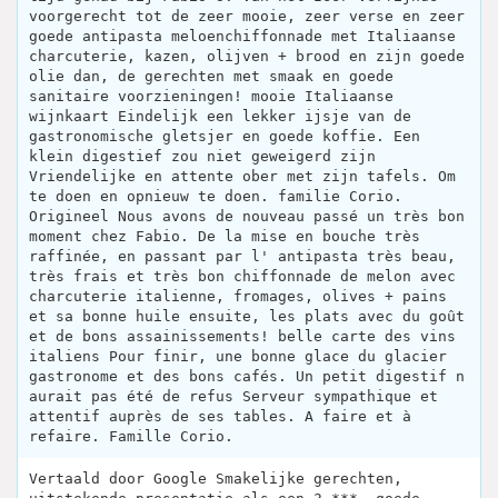
voorgerecht tot de zeer mooie, zeer verse en zeer
goede antipasta meloenchiffonnade met Italiaanse
charcuterie, kazen, olijven + brood en zijn goede
olie dan, de gerechten met smaak en goede
sanitaire voorzieningen! mooie Italiaanse
wijnkaart Eindelijk een lekker ijsje van de
gastronomische gletsjer en goede koffie. Een
klein digestief zou niet geweigerd zijn
Vriendelijke en attente ober met zijn tafels. Om
te doen en opnieuw te doen. familie Corio.
Origineel Nous avons de nouveau passé un très bon
moment chez Fabio. De la mise en bouche très
raffinée, en passant par l' antipasta très beau,
très frais et très bon chiffonnade de melon avec
charcuterie italienne, fromages, olives + pains
et sa bonne huile ensuite, les plats avec du goût
et de bons assainissements! belle carte des vins
italiens Pour finir, une bonne glace du glacier
gastronome et des bons cafés. Un petit digestif n
aurait pas été de refus Serveur sympathique et
attentif auprès de ses tables. A faire et à
refaire. Famille Corio.
Vertaald door Google Smakelijke gerechten,