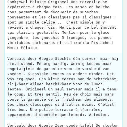
Dankjewel Melaine Origineel Une merveilleuse
expérience à chaque fois. Les mises en bouche
nous permettent de découvrir de superbes
nouveautés et les classiques pas si classiques !
sont un simple délice ... C'est simple on y
revient à chaque fois. Merci pour ce bel instant
aux plaisirs gustatifs. Mention pour la glace
gingembre, les gnocchis 5 fromages, les pennes
véritables carbonaras et le tiramisu Pistache !
Merci Mélaine
Vertaald door Google Slechts één server, maar hij
hield stand. En erg aardig. Weinig keuzes maar
ongetwijfeld de garantie voor de versheid van
voedsel. Klassieke keuzes en andere minder. Het
was erg goed. Een klein terras aan de achterkant,
blijkbaar alleen beschikbaar voor de lunch.
Testen. Origineel Un seul serveur mais il a tenu
le coup. Et très gentil. Peu de choix mais sans
doute la garantie de la fraîcheur des aliments.
Des choix classiques et d'autres moins. C'était
très bon. Une petite terrasse à l'arrière,
apparemment disponible que le midi. A tester.
Vertaald door Google Zeer goede tafel! De stoelen