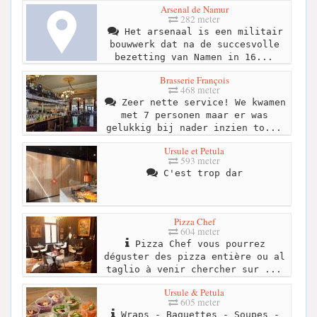
Arsenal de Namur
282 meter
Het arsenaal is een militair
bouwwerk dat na de succesvolle
bezetting van Namen in 16...
Brasserie François
468 meter
Zeer nette service! We kwamen
met 7 personen maar er was
gelukkig bij nader inzien to...
Ursule et Petula
593 meter
C'est trop dar
Pizza Chef
604 meter
Pizza Chef vous pourrez
déguster des pizza entière ou al
taglio à venir chercher sur ...
Ursule & Petula
605 meter
Wraps - Baguettes - Soupes -