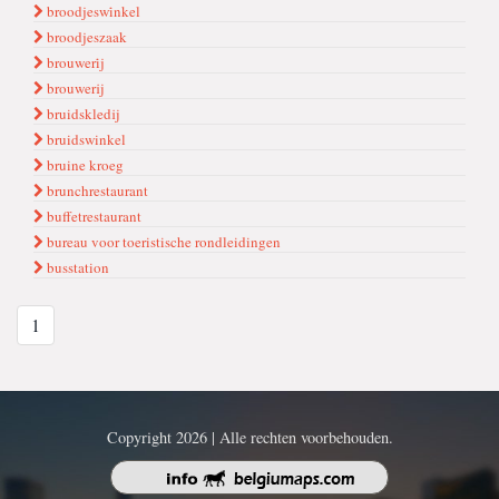
broodjeswi̇nkel
broodjeszaak
brouweri̇j
brouwerij
bruidskledij
bruidswinkel
bruine kroeg
brunchrestaurant
buffetrestaurant
bureau voor toeristische rondleidingen
busstation
1
Copyright 2026 | Alle rechten voorbehouden.