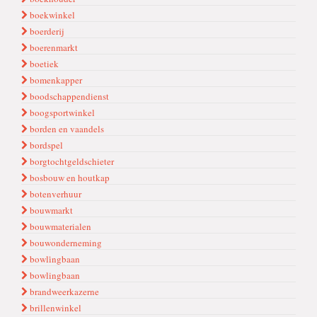
boekwi̇nkel
boerderij
boerenmarkt
boetiek
bomenkapper
boodschappendienst
boogsportwinkel
borden en vaandels
bordspel
borgtochtgeldschieter
bosbouw en houtkap
botenverhuur
bouwmarkt
bouwmaterialen
bouwonderneming
bowli̇ngbaan
bowlingbaan
brandweerkazerne
brillenwinkel