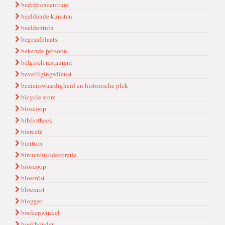
bedrijvencentrum
beeldende kunsten
beeldentuin
begraafplaats
bekende persoon
belgisch restaurant
beveiligingsdienst
bezienswaardigheid en historische plek
bi̇cycle store
bi̇oscoop
bibliotheek
biercafé
biertuin
binnenhuisdecoratie
bioscoop
bloemi̇st
bloemist
blogger
boekenwinkel
boekhouder