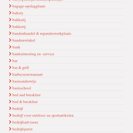
bagage-opslagplaats
bakery
bakkeri̇j
bakkerij
bandenhandel & reparatiewerkplaats
bandenwi̇nkel
bank
bankuitrusting en -service
bar
bar & grill
barbecuerestaurant
basi̇sonderwi̇js
basi̇sschool
bed and breakfast
bed & breakfast
bedrijf
bedrijf voor outdoor- en sportartikelen.
bedrijfsadviseur
bedrijfsjurist