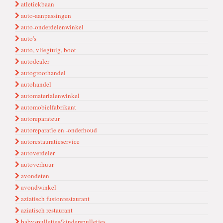
atleti̇ekbaan
auto-aanpassingen
auto-onderdelenwinkel
auto's
auto, vliegtuig, boot
autodealer
autogroothandel
autohandel
automateri̇alenwi̇nkel
automobielfabrikant
autoreparateur
autoreparati̇e en -onderhoud
autorestauratieservice
autoverdeler
autoverhuur
avondeten
avondwinkel
aziatisch fusionrestaurant
aziatisch restaurant
babyspulletjes/kinderspulletjes