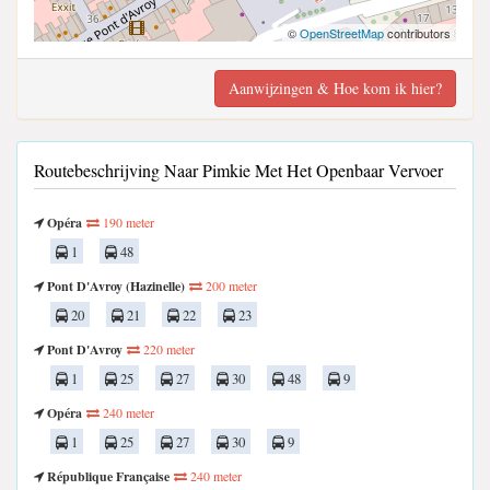
©
OpenStreetMap
contributors
Aanwijzingen & Hoe kom ik hier?
Routebeschrijving Naar Pimkie Met Het Openbaar Vervoer
Opéra
190 meter
1
48
Pont D'Avroy (Hazinelle)
200 meter
20
21
22
23
Pont D'Avroy
220 meter
1
25
27
30
48
9
Opéra
240 meter
1
25
27
30
9
République Française
240 meter