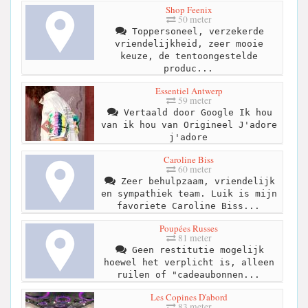
Shop Feenix
50 meter
Toppersoneel, verzekerde
vriendelijkheid, zeer mooie
keuze, de tentoongestelde
produc...
Essentiel Antwerp
59 meter
Vertaald door Google Ik hou
van ik hou van Origineel J'adore
j'adore
Caroline Biss
60 meter
Zeer behulpzaam, vriendelijk
en sympathiek team. Luik is mijn
favoriete Caroline Biss...
Poupées Russes
81 meter
Geen restitutie mogelijk
hoewel het verplicht is, alleen
ruilen of "cadeaubonnen...
Les Copines D'abord
83 meter