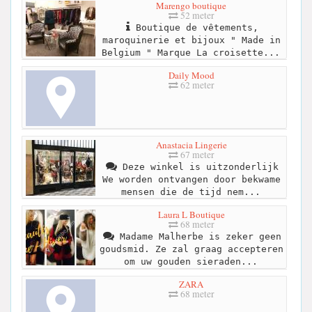
Marengo boutique
52 meter
Boutique de vêtements,
maroquinerie et bijoux " Made in
Belgium " Marque La croisette...
Daily Mood
62 meter
Anastacia Lingerie
67 meter
Deze winkel is uitzonderlijk
We worden ontvangen door bekwame
mensen die de tijd nem...
Laura L Boutique
68 meter
Madame Malherbe is zeker geen
goudsmid. Ze zal graag accepteren
om uw gouden sieraden...
ZARA
68 meter