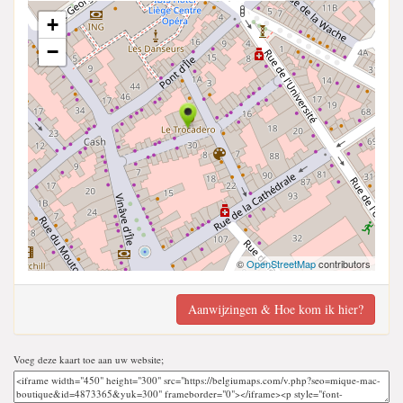
+
−
©
OpenStreetMap
contributors
Aanwijzingen & Hoe kom ik hier?
Voeg deze kaart toe aan uw website;