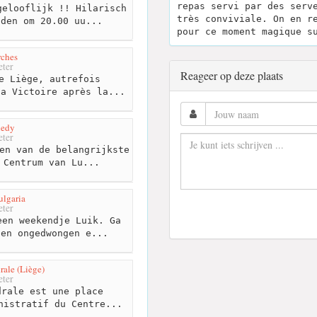
repas servi par des serv
elooflijk !! Hilarisch
très conviviale. On en r
dden om 20.00 uu...
pour ce moment magique s
rches
ter
Reageer op deze plaats
e Liège, autrefois
la Victoire après la...
nedy
ter
en van de belangrijkste
 Centrum van Lu...
ulgaria
ter
en weekendje Luik. Ga
 en ongedwongen e...
rale (Liège)
ter
rale est une place
nistratif du Centre...