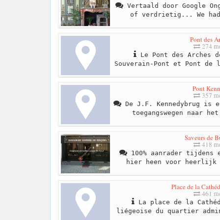
Vertaald door Google Ong
of verdrietig... We ha
Pont des A
274 me
Le Pont des Arches d
Souverain-Pont et Pont de 
Pont Ken
357 me
De J.F. Kennedybrug is e
toegangswegen naar het
Saveurs de B
418 me
100% aanrader tijdens e
hier heen voor heerlijk
Place de la Cathéd
461 me
La place de la Cathéd
liégeoise du quartier admi