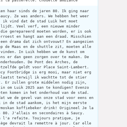
is la passerelle. Chouette ambiance
ken haar sinds de jaren 80. Ik ging naar
Saucy. Ze was anders. We hebben het weer
, ik vind dat de stad Luik het moet
 lijdt. Veel verf, een nieuwe minder
 die gerepareerd moeten worden, er is ook
erroest en hangt aan een draad. Misschien
 een drama dat zich ontvouwt? En aangezien
op de Maas en de shuttle zit, moeten alle
 vinden. In Luik hebben we de kunst om
ons er dan geen zorgen over te maken. De
onderhouden. De Pont des Arches, de
etzelfde geldt voor Place Saint-Lambert.
ucy Footbridge is erg mooi, maar niet erg
plaatst terwijl ik wachtte tot de stier
t. Er zullen grote middelen nodig zijn,
zin om Luik 2025 aan te kondigen? Evenzo
eten komen in het onderhoud van de stad.
dat we de gevel van onze stad voor eens en
k in de stad aankom, is het mijn eerste
rmoskan koffiebeker drink! Origineel Je la
s 80. J'allais en secondaires à Saucy.
n l'a refaite. Toujours pratique, je
iège devrait la remettre à jour. Car elle