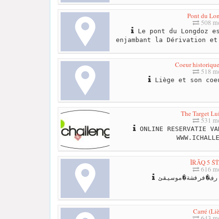
Pont du Lo
508 me
Le pont du Longdoz es
enjambant la Dérivation et
Coeur historique
518 me
Liège et son coe
The Target Lu
531 me
ONLINE RESERVATIE VA
WWW.ICHALL
ĪŘÃQ 5 Ś
616 me
Carré (Li
643 me