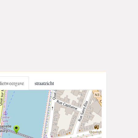
llietweergave
straatzicht