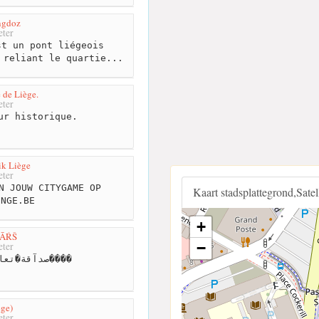
ngdoz
ter
t un pont liégeois
 reliant le quartie...
 de Liège.
ter
ur historique.
ik Liège
ter
N JOUW CITYGAME OP
Kaart stadsplattegrond,Sate
ENGE.BE
+
ŤĀŔŠ
−
ter
صدآقة�تعارف�فرفشة�موسيقئ����
ège)
ter