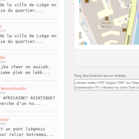
de la ville de Liège en
tie du quartier...
é
ter
de la ville de Liège en
tie du quartier...
Bar
ter
jke sfeer en muziek.
tieme plek om lekk...
Voeg deze kaart toe aan uw website;
Interculturalite
ter
 AFRICAINE? ASIATIQUE?
herche d’un no...
rcœur
ter
t un pont liégeois
our relier Outremeu...