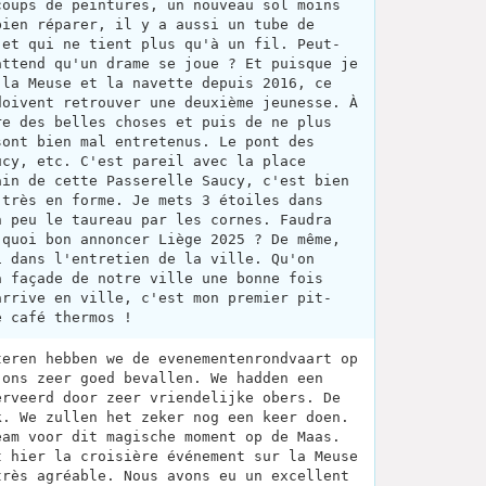
coups de peintures, un nouveau sol moins
bien réparer, il y a aussi un tube de
 et qui ne tient plus qu'à un fil. Peut-
attend qu'un drame se joue ? Et puisque je
 la Meuse et la navette depuis 2016, ce
doivent retrouver une deuxième jeunesse. À
re des belles choses et puis de ne plus
sont bien mal entretenus. Le pont des
ucy, etc. C'est pareil avec la place
ain de cette Passerelle Saucy, c'est bien
 très en forme. Je mets 3 étoiles dans
n peu le taureau par les cornes. Faudra
 quoi bon annoncer Liège 2025 ? De même,
i dans l'entretien de la ville. Qu'on
a façade de notre ville une bonne fois
arrive en ville, c'est mon premier pit-
e café thermos !
teren hebben we de evenementenrondvaart op
 ons zeer goed bevallen. We hadden een
erveerd door zeer vriendelijke obers. De
k. We zullen het zeker nog een keer doen.
eam voor dit magische moment op de Maas.
t hier la croisière événement sur la Meuse
très agréable. Nous avons eu un excellent