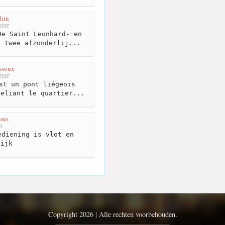
hin
ter
e Saint Leonhard- en
t twee afzonderlij...
ssoux
ter
st un pont liégeois
reliant le quartier...
sses
m
diening is vlot en
lijk
Copyright 2026 | Alle rechten voorbehouden.