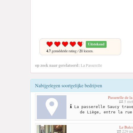
Uitstekend
4.7
gemiddelde rating /
21
kiezen.
op zoek naar gerelateerd:
La Passerelle
Nabijgelegen soortgelijke bedrijven
Passerelle de l
5 met
La passerelle Saucy trave
de Liège, entre la rue
Le Balc
229 me