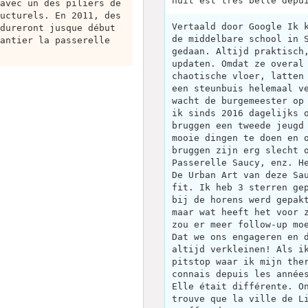
nuit est très belle depu
avec un des piliers de
ucturels. En 2011, des
Vertaald door Google Ik 
dureront jusque début
de middelbare school in 
antier la passerelle
gedaan. Altijd praktisch
updaten. Omdat ze overal
chaotische vloer, latten
een steunbuis helemaal v
wacht de burgemeester op
ik sinds 2016 dagelijks 
bruggen een tweede jeugd
mooie dingen te doen en 
bruggen zijn erg slecht 
Passerelle Saucy, enz. H
De Urban Art van deze Sa
fit. Ik heb 3 sterren ge
bij de horens werd gepak
maar wat heeft het voor 
zou er meer follow-up mo
Dat we ons engageren en 
altijd verkleinen! Als i
pitstop waar ik mijn the
connais depuis les année
Elle était différente. O
trouve que la ville de L