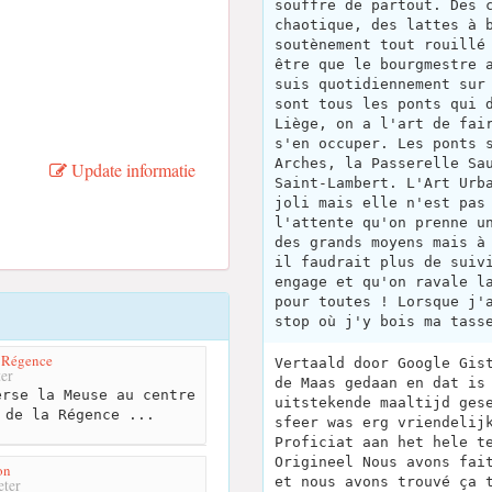
souffre de partout. Des 
chaotique, des lattes à 
soutènement tout rouillé
être que le bourgmestre 
suis quotidiennement sur
sont tous les ponts qui 
Liège, on a l'art de fai
s'en occuper. Les ponts 
Arches, la Passerelle Sa
Update informatie
Saint-Lambert. L'Art Urb
joli mais elle n'est pas
l'attente qu'on prenne u
des grands moyens mais à
il faudrait plus de suiv
engage et qu'on ravale l
pour toutes ! Lorsque j'
stop où j'y bois ma tass
a Régence
Vertaald door Google Gis
er
de Maas gedaan en dat is
rse la Meuse au centre
uitstekende maaltijd ges
 de la Régence ...
sfeer was erg vriendelij
Proficiat aan het hele t
Origineel Nous avons fai
on
et nous avons trouvé ça 
ter