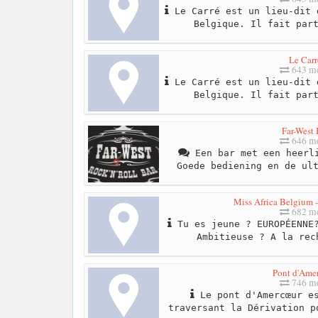
Le Carré est un lieu-dit 
Belgique. Il fait par
Le Carr
643 me
Le Carré est un lieu-dit 
Belgique. Il fait par
Far-West 
646 me
Een bar met een heerli
Goede bediening en de ul
Miss Africa Belgium - 
682 me
Tu es jeune ? EUROPÉENNE?
Ambitieuse ? A la rec
Pont d'Ame
746 me
Le pont d'Amercœur es
traversant la Dérivation p