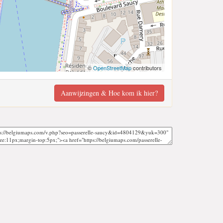
©
OpenStreetMap
contributors
Aanwijzingen & Hoe kom ik hier?