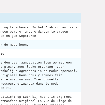
 brug te schooien In het Arabisch en frans
m een euro of andere dingen te vragen.
ken en gsm wegsteken.
er de maas heen.
tier
werden daar aangevallen toen we met een
et plein. Zeer leuke ervaring, voor
ronkelijke agressors in de modus operandi,
 Origineel Nous nous y sommes fait
carré avec un ami. Très chouette
gresseurs originaux dans le mode
ien ri.
 uitzicht op Luik bij nacht is erg mooi
 atmosfeer Origineel La vue de Liège de