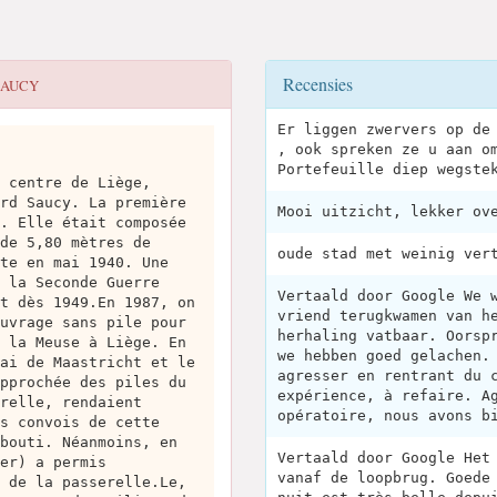
Recensies
SAUCY
Er liggen zwervers op de
, ook spreken ze u aan o
Portefeuille diep wegste
 centre de Liège,
rd Saucy. La première
Mooi uitzicht, lekker ov
. Elle était composée
de 5,80 mètres de
oude stad met weinig ver
te en mai 1940. Une
 la Seconde Guerre
Vertaald door Google We 
t dès 1949.En 1987, on
vriend terugkwamen van h
uvrage sans pile pour
herhaling vatbaar. Oorsp
 la Meuse à Liège. En
we hebben goed gelachen.
ai de Maastricht et le
agresser en rentrant du 
pprochée des piles du
expérience, à refaire. A
relle, rendaient
opératoire, nous avons b
s convois de cette
bouti. Néanmoins, en
Vertaald door Google Het
er) a permis
vanaf de loopbrug. Goede
 de la passerelle.Le,