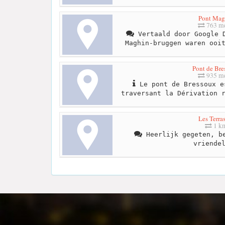
Pont Mag
763 me
Vertaald door Google D
Maghin-bruggen waren ooi
Pont de Bre
935 me
Le pont de Bressoux e
traversant la Dérivation 
Les Terra
1 k
Heerlijk gegeten, be
vriende