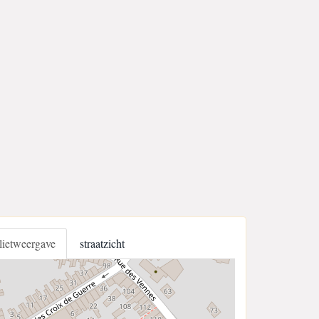
llietweergave
straatzicht