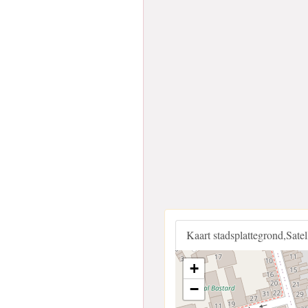
Kaart stadsplattegrond,Sate
+
−