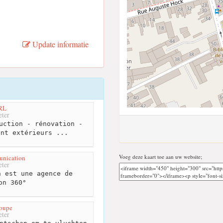
Update informatie
RL
ter
uction - rénovation -
ent extérieurs ...
Voeg deze kaart toe aan uw website;
unication
ter
 est une agence de
on 360°
roupe
ter