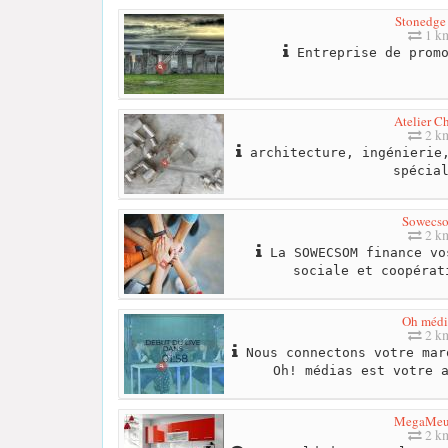
Stonedge
1 k
Entreprise de promo
Atelier C
2 k
architecture, ingénierie,
spécia
Sowecs
2 k
La SOWECSOM finance vo
sociale et coopérat
Oh médi
2 k
Nous connectons votre mar
Oh! médias est votre 
MegaMeu
2 k