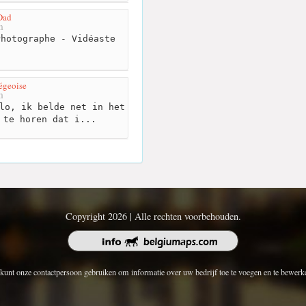
Dad
m
hotographe - Vidéaste
égeoise
m
lo, ik belde net in het
 te horen dat i...
Copyright 2026 | Alle rechten voorbehouden.
kunt onze contactpersoon gebruiken om informatie over uw bedrijf toe te voegen en te bewerk