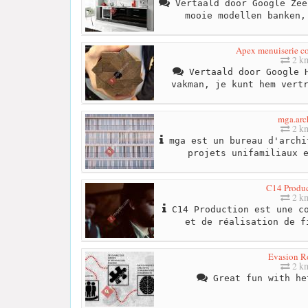
Vertaald door Google Zee
mooie modellen banken,
Apex menuiserie c
2 k
Vertaald door Google H
vakman, je kunt hem vert
mga.arc
2 k
mga est un bureau d'archi
projets unifamiliaux 
C14 Produ
2 k
C14 Production est une co
et de réalisation de f
Evasion 
2 k
Great fun with he