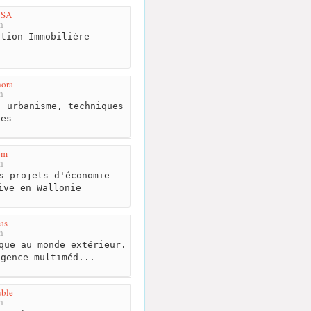
 SA
m
tion Immobilière
hora
m
 urbanisme, techniques
les
om
m
s projets d'économie
ive en Wallonie
as
m
que au monde extérieur.
agence multiméd...
ble
m