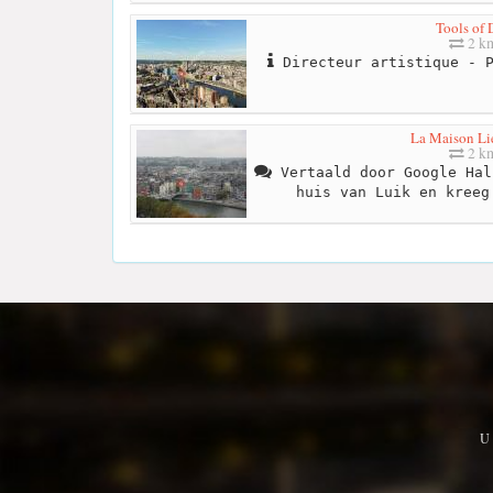
Tools of 
2 k
Directeur artistique - P
La Maison Li
2 k
Vertaald door Google Hal
huis van Luik en kreeg
U 