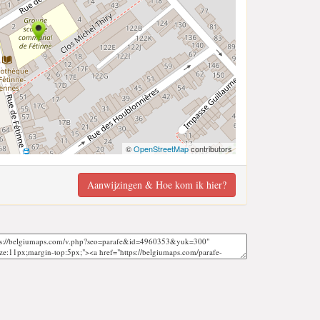
©
OpenStreetMap
contributors
Aanwijzingen & Hoe kom ik hier?