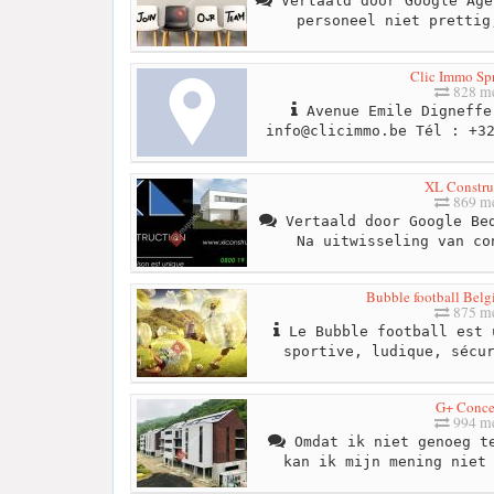
Vertaald door Google Age
personeel niet prettig
Clic Immo Spr
828 me
Avenue Emile Digneffe
info@clicimmo.be
Tél : +32
XL Constru
869 me
Vertaald door Google Bed
Na uitwisseling van co
Bubble football Bel
875 me
Le Bubble football est 
sportive, ludique, sécu
G+ Conce
994 me
Omdat ik niet genoeg te
kan ik mijn mening niet