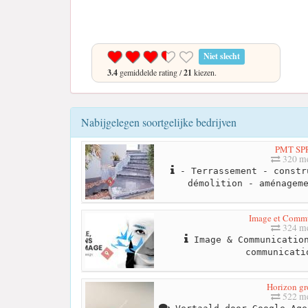
Niet slecht
3.4
gemiddelde rating /
21
kiezen.
Nabijgelegen soortgelijke bedrijven
PMT SP
320 me
- Terrassement - constr
démolition - aménagem
Image et Comm
324 me
Image & Communication
communicati
Horizon g
522 me