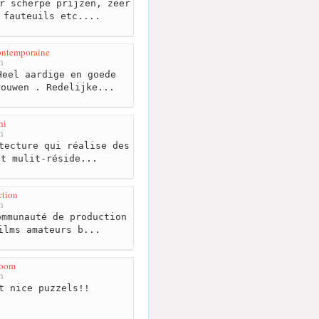
r scherpe prijzen, zeer
 fauteuils etc....
ontemporaine
m
eel aardige en goede
rouwen . Redelijke...
hi
m
tecture qui réalise des
et mulit-réside...
ction
m
mmunauté de production
ilms amateurs b...
Room
m
t nice puzzels!!