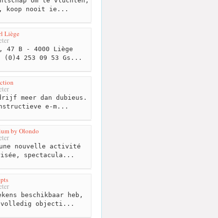
ntschap om te vluchten,
, koop nooit ie...
l Liège
ter
, 47 B - 4000 Liège
 (0)4 253 09 53 Gs...
ction
ter
rijf meer dan dubieus.
nstructieve e-m...
gium by Olondo
ter
une nouvelle activité
risée, spectacula...
pts
ter
kens beschikbaar heb,
 volledig objecti...