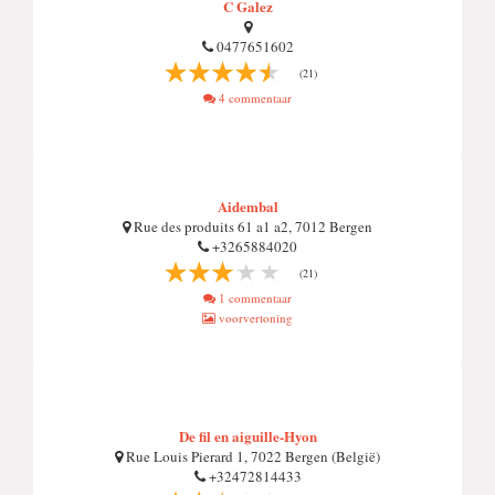
C Galez
0477651602
(21)
4 commentaar
Aidembal
Rue des produits 61 a1 a2, 7012 Bergen
+3265884020
(21)
1 commentaar
voorvertoning
De fil en aiguille-Hyon
Rue Louis Pierard 1, 7022 Bergen (België)
+32472814433