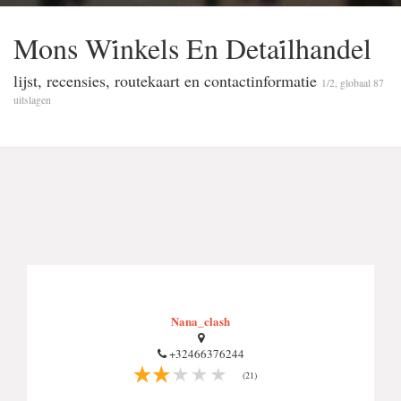
Mons Wi̇nkels En Detai̇lhandel
lijst, recensies, routekaart en contactinformatie
1/2, globaal 87
uitslagen
Nana_clash
+32466376244
(21)