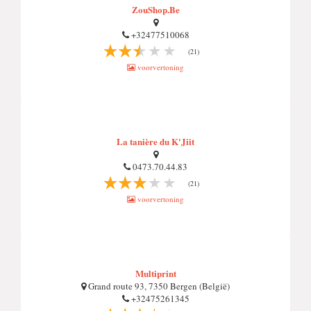
ZouShop.Be
+32477510068
(21)
voorvertoning
La tanière du K'Jiit
0473.70.44.83
(21)
voorvertoning
Multiprint
Grand route 93, 7350 Bergen (België)
+32475261345