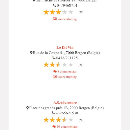
rue marché aux herbes 19, 7000 Bergen
0479468714
(21)
voorvertoning
Le Dit Vin
Rue de la Coupe 41, 7000 Bergen (België)
0478/291125
(21)
8 commentaar
voorvertoning
A.S.Adventure
Place des grands prés 1B, 7000 Bergen (België)
+3265621530
(21)
10 commentaar