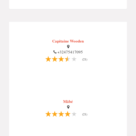
Capitaine Wooden
+32475417095
(21)
Mäbé
(21)