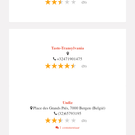
(21)
Taste-Transylvania
+32471901475
(21)
Undiz
Place des Grands Prés, 7000 Bergen (België)
(32)65793195
(21)
1 commentaar