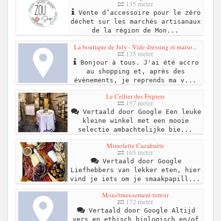
135 meter
Vente d’accessoire pour le zéro
déchet sur les marchés artisanaux
de la région de Mon...
La boutique de July - Vide dressing et maiso...
135 meter
Bonjour à tous. J'ai été accro
au shopping et, après des
évènements, je reprends ma v...
Le Cellier des Fripiers
157 meter
Vertaald door Google Een leuke
kleine winkel met een mooie
selectie ambachtelijke bie...
Mimolette Cacahuète
165 meter
Vertaald door Google
Liefhebbers van lekker eten, hier
vind je iets om je smaakpapill...
Mons'trueusement terroir
172 meter
Vertaald door Google Altijd
vers en ethisch biologisch en/of