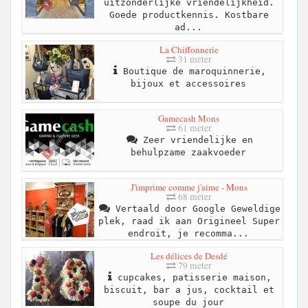
uitzonderlijke vriendelijkheid.
Goede productkennis. Kostbare
ad...
La Chiffonnerie
31 meter
Boutique de maroquinnerie,
bijoux et accessoires
Gamecash Mons
61 meter
Zeer vriendelijke en
behulpzame zaakvoeder
J'imprime comme j'aime - Mons
68 meter
Vertaald door Google Geweldige
plek, raad ik aan Origineel Super
endroit, je recomma...
Les délices de Desdé
79 meter
cupcakes, patisserie maison,
biscuit, bar a jus, cocktail et
soupe du jour