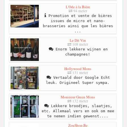
L'Ode à la Bière
94 meter
Promotion et vente de bières
issues de micro et nano-
brasseries ainsi que les bières
...
Le Dit Vin
108 meter
Enorm lekkere wijnen en
champagnes!
Hollywood Mons
131 meter
Vertaald door Google Echt
leuk. Origineel Super sympa.
Monsieur Green Mons
132 meter
Lekkere broodjes, slaatjes,
etc. Allemaal vers en ook om mee
te nemen indien gewenst....
ZouShop.Be