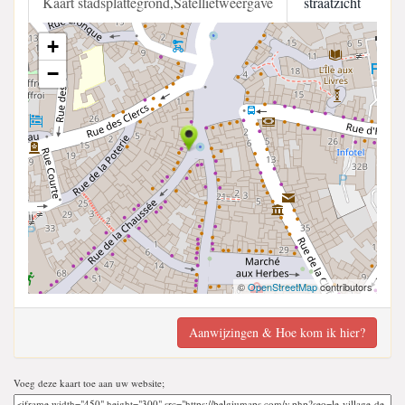
Kaart stadsplattegrond,Satellietweergave
straatzicht
+
−
©
OpenStreetMap
contributors
Aanwijzingen & Hoe kom ik hier?
Voeg deze kaart toe aan uw website;