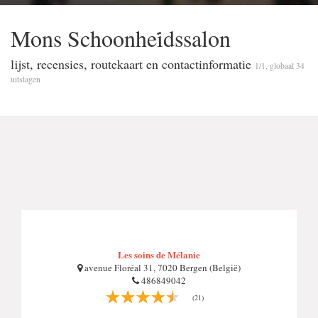
Mons Schoonhei̇dssalon
lijst, recensies, routekaart en contactinformatie
1/1, globaal 34
uitslagen
Les soins de Mélanie
avenue Floréal 31, 7020 Bergen (België)
486849042
(21)