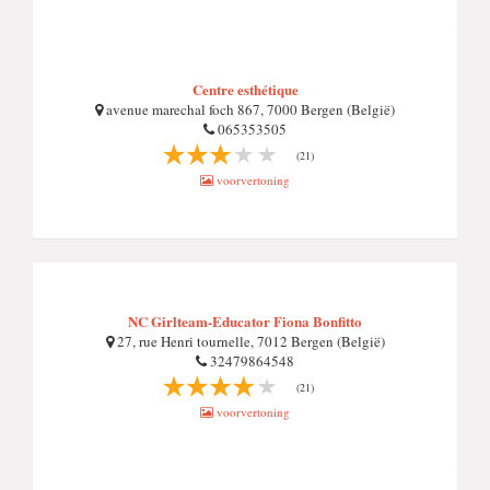
Centre esthétique
avenue marechal foch 867, 7000 Bergen (België)
065353505
(21)
voorvertoning
NC Girlteam-Educator Fiona Bonfitto
27, rue Henri tournelle, 7012 Bergen (België)
32479864548
(21)
voorvertoning