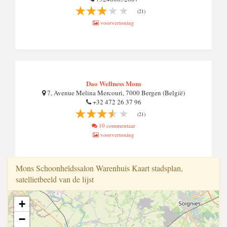
(21)
voorvertoning
Dao Wellness Mons
7, Avenue Melina Mercouri, 7000 Bergen (België)
+32 472 26 37 96
(21)
10 commentaar
voorvertoning
Mons Schoonhei̇dssalon Warenhuis Kaart stadsplan,
satellietbeeld van de lijst
+
−