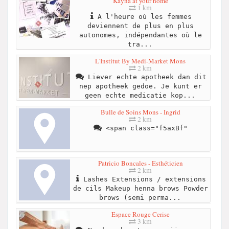
Kayna at your home
1 km
A l'heure où les femmes
deviennent de plus en plus
autonomes, indépendantes où le
tra...
L'Institut By Medi-Market Mons
2 km
Liever echte apotheek dan dit
nep apotheek gedoe. Je kunt er
geen echte medicatie kop...
Bulle de Soins Mons - Ingrid
2 km
<span class="f5axBf"
Patricio Boncales - Esthéticien
2 km
Lashes Extensions / extensions
de cils Makeup henna brows Powder
brows (semi perma...
Espace Rouge Cerise
3 km