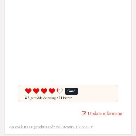
Goed
4.3
gemiddelde rating /
21
kiezen.
Update informatie
op zoek naar gerelateerd:
NL Beauty, Bk beauty