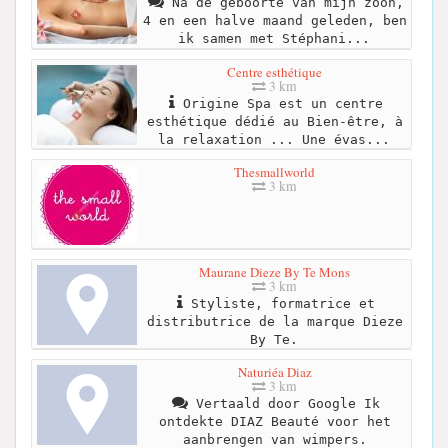
Na de geboorte van mijn zoon,
4 en een halve maand geleden, ben
ik samen met Stéphani...
Centre esthétique
3 km
Origine Spa est un centre
esthétique dédié au Bien-être, à
la relaxation ... Une évas...
Thesmallworld
3 km
Maurane Dieze By Te Mons
3 km
Styliste, formatrice et
distributrice de la marque Dieze
By Te.
Naturiéa Diaz
3 km
Vertaald door Google Ik
ontdekte DIAZ Beauté voor het
aanbrengen van wimpers.