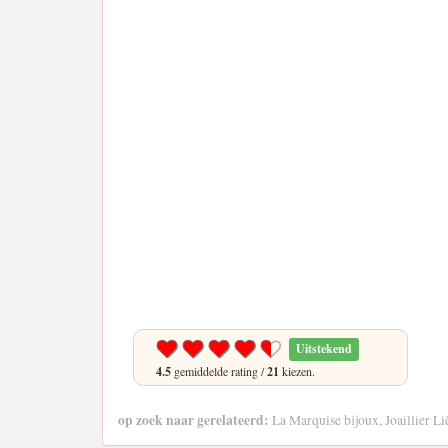
Uitstekend
4.5
gemiddelde rating /
21
kiezen.
op zoek naar gerelateerd:
La Marquise bijoux, Joaillier Li