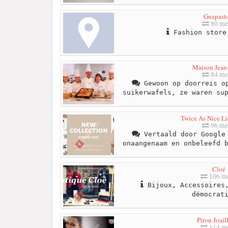
Guapast
80 me
Fashion store
Maison Jean
84 me
Gewoon op doorreis op
suikerwafels, ze waren su
Twice As Nice Li
96 me
Vertaald door Google 
onaangenaam en onbeleefd 
Cloé
106 me
Bijoux, Accessoires,
démocrat
Piron Joaill
114 me