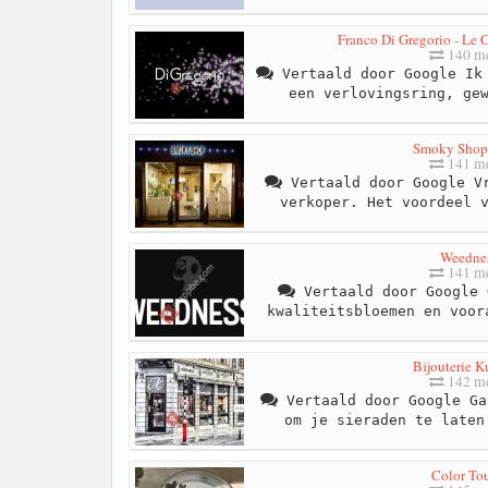
Franco Di Gregorio - Le 
140 me
Vertaald door Google Ik 
een verlovingsring, ge
Smoky Shop
141 me
Vertaald door Google Vr
verkoper. Het voordeel 
Weedne
141 me
Vertaald door Google 
kwaliteitsbloemen en voor
Bijouterie K
142 me
Vertaald door Google Ga
om je sieraden te laten
Color To