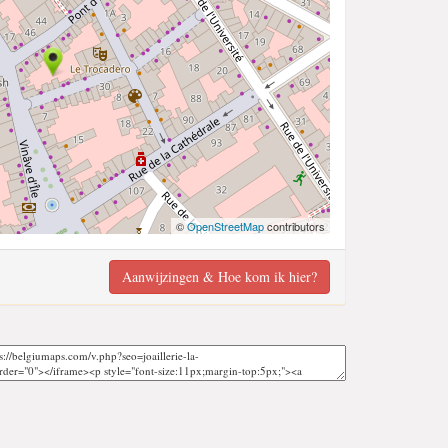
©
OpenStreetMap
contributors
Aanwijzingen & Hoe kom ik hier?