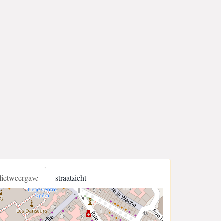
llietweergave
straatzicht