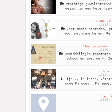
Prachtige juwelierszaak
gezin, in een hele fijn
Joailliers M
115 me
Zeer mooie sieraden, gr
voor met name heren. Pe
L'horloger galerie ca
120 me
Onmiddellijke reparatie 
schoon en snel werk. Z
Ninett
121 me
Bijoux, foulards, vêteme
mode Marques : My jewel
Venizi
135 me