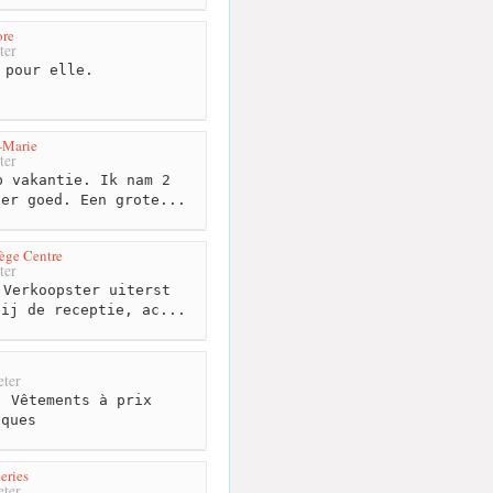
ore
ter
 pour elle.
-Marie
ter
 vakantie. Ik nam 2
per goed. Een grote...
ège Centre
ter
Verkoopster uiterst
bij de receptie, ac...
ter
 Vêtements à prix
iques
eries
ter