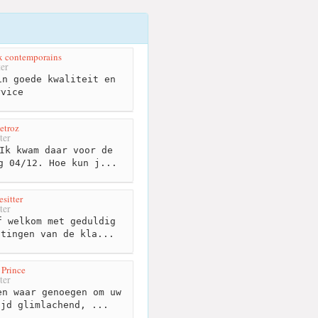
ux contemporains
er
n goede kwaliteit en
rvice
Detroz
ter
Ik kwam daar voor de
g 04/12. Hoe kun j...
esitter
ter
 welkom met geduldig
htingen van de kla...
 Prince
ter
n waar genoegen om uw
ijd glimlachend, ...