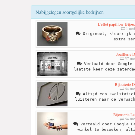
Nabijgelegen soortgelijke bedrijven
L'effet papillon- Bijo
1 met
Origineel, kleurrijk i
extra se
Joaillerie 
57 me
Vertaald door Google 
laatste keer deze zaterda
Bijouterie D
64 me
Altijd een kwalitatief
luisteren naar de verwac
Bijouterie Le
64 me
Vertaald door Google Ee
winkel te bezoeken, alt