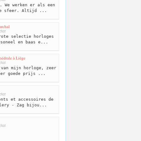
. We werken er als een
e sfeer. Altijd ...
archal
ter
ote selectie horloges
rsoneel en baas e...
thédrale à Liège
ter
van mijn horloge, zeer
eer goede prijs ...
ter
nts et accessoires de
lery - Zag bijou...
ter