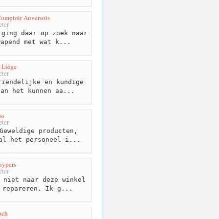
Comptoir Anversois
ter
ging daar op zoek naar
wapend met wat k...
 Liège
ter
iendelijke en kundige
van het kunnen aa...
ss
ter
Geweldige producten,
al het personeel i...
uypers
ter
 niet naar deze winkel
 repareren. Ik g...
uch