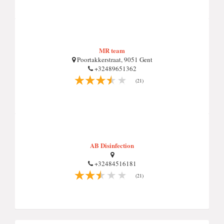
MR team
Poortakkerstraat, 9051 Gent
+32489651362
(21)
AB Disinfection
+32484516181
(21)