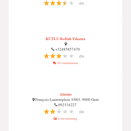
(21)
KUTLU Koltuk Yıkama
+32485857470
(21)
10 commentaar
Attento
François Laurentplein 3/001, 9000 Gent
092334227
(21)
voorvertoning