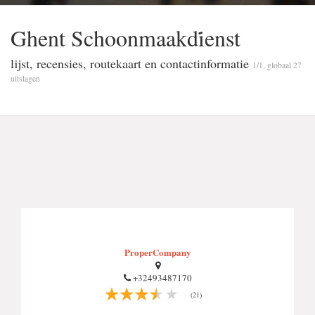
Ghent Schoonmaakdi̇enst
lijst, recensies, routekaart en contactinformatie
1/1, globaal 27
uitslagen
ProperCompany
+32493487170
(21)