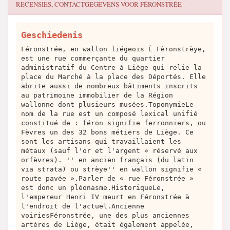
RECENSIES, CONTACTGEGEVENS VOOR
FÉRONSTRÉE
Geschiedenis
Féronstrée, en wallon liégeois È Fèronstrèye,
est une rue commerçante du quartier
administratif du Centre à Liège qui relie la
place du Marché à la place des Déportés. Elle
abrite aussi de nombreux bâtiments inscrits
au patrimoine immobilier de la Région
wallonne dont plusieurs musées.ToponymieLe
nom de la rue est un composé lexical unifié
constitué de : féron signifie ferronniers, ou
Fèvres un des 32 bons métiers de Liège. Ce
sont les artisans qui travaillaient les
métaux (sauf l'or et l'argent » réservé aux
orfèvres). '' en ancien français (du latin
via strata) ou strèye'' en wallon signifie «
route pavée ».Parler de « rue Féronstrée »
est donc un pléonasme.HistoriqueLe,
l'empereur Henri IV meurt en Féronstrée à
l'endroit de l'actuel.Ancienne
voiriesFéronstrée, une des plus anciennes
artères de Liège, était également appelée,