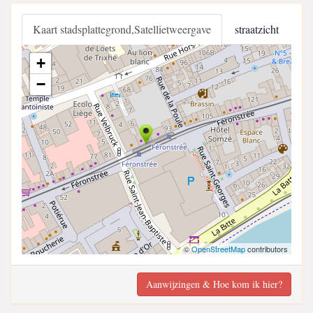
Kaart stadsplattegrond,Satellietweergave
straatzicht
+
−
©
OpenStreetMap
contributors
Aanwijzingen & Hoe kom ik hier?