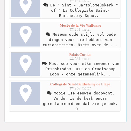
242 meter
De " Sint - Bartolomeüskerk "
of " La Collégiale Saint-
Barthélemy &quo...
Musée de la Vie Wallonne
251 meter
Museum oude stijl, vol oude
dingen voor liefhebbers van
curiositeiten. Niets over de ...
Palais Curtius
261 meter
Must-see voor elke inwoner van
Prinsbisdom Luik en Graafschap
Loon - onze gezamenlijk...
Collégiale Saint-Barthélemy de Liège
267 meter
Mooie 11e eeuwse doopvont.
Verder is de kerk enorm
gerestaureerd en dat zie je ook.
O...