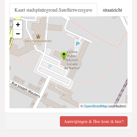
Kaart stadsplattegrond,Satellietweergave
straatzicht
+
−
©
OpenStreetMap
contributors
Aanwijzingen & Hoe kom ik hier?