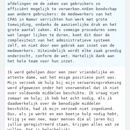
afdelingen om de zaken van gebruikers zo
efficiënt mogelijk te verwerken.nnEen boodschap
aan andere gebruikers: de medewerkers van het
CPAS in Namur verrichten hun werk met grote
toewijding, ondanks de aanzienlijke druk en het
grote aantal zaken. Als sommige procedures soms
wat langer lijken te duren, komt dit door de
complexiteit van het administratieve systeem
zelf, en niet door een gebrek aan inzet van de
medewerkers. Uiteindelijk wordt elke zaak grondig
onderzocht, conform de wet. Hartelijk dank aan
het hele team voor hun inzet.
Ik werd geholpen door een zeer vriendelijke en
attente dame, wat het enige positieve punt was.
Mijn verzoek om hulp bij mijn verwarmingsrekening
werd afgewezen onder het voorwendsel dat ik niet
over voldoende middelen beschikte. Ik vraag niet
zomaar om hulp; ik heb het echt nodig. Als ik
daadwerkelijk over de benodigde middelen
beschikte, had ik mijn verzoek niet ingediend.
Dus, als je werkt en een beetje hulp nodig hebt,
krijg je een nee, maar mensen die al jaren bij
jullie geregistreerd staan, krijgen alles wat ze
willen. Dat is belachelijk!