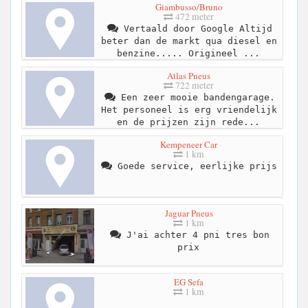
Giambusso/Bruno
472 meter
Vertaald door Google Altijd
beter dan de markt qua diesel en
benzine..... Origineel ...
Atlas Pneus
722 meter
Een zeer mooie bandengarage.
Het personeel is erg vriendelijk
en de prijzen zijn rede...
Kempeneer Car
1 km
Goede service, eerlijke prijs
Jaguar Pneus
1 km
J'ai achter 4 pni tres bon
prix
EG Sefa
1 km