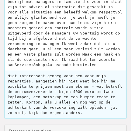
bedrijf met managers in familie die zeer in staat
zijn tot advies of informatie die geschikt is
voor alle situaties een beleefd welkom respectvol
en altijd glimlachend voor je werk je hoeft je
geen zorgen te maken over hun teams zijn hierin
meesters gebied een controle wordt altijd
uitgevoerd door de managers uw voertuig wordt op
tijd bij u afgeleverd met de verwachte
verandering in uw ogen Ik weet zeker dat als u
daarheen gaat, u alleen maar verleid zult worden
en een vaste plaats zult worden Maak een haak en
sla de coördinaten op. Ik raad het ten zeerste
aanService:&nbsp;Autoschade herstellen
Niet interessant genoeg voor hem voor mijn
reparaties, aangezien hij niet weet hoe hij me
exorbitante prijzen moet aanrekenen - wat betreft
de omniumverzekerde - bijna 4000 euro om twee
koplampen, een motorkap en een bumper recht te
zetten. Kortom, als u alles en nog wat op de
achterkant van de verzekering wilt opladen, ja,
zo niet, kijk dan ergens anders.
Reageer op deze plaats