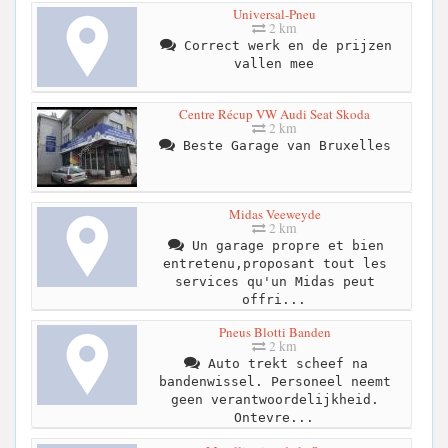
Universal-Pneu
2 km
Correct werk en de prijzen
vallen mee
Centre Récup VW Audi Seat Skoda
2 km
Beste Garage van Bruxelles
Midas Veeweyde
2 km
Un garage propre et bien
entretenu,proposant tout les
services qu'un Midas peut
offri...
Pneus Blotti Banden
2 km
Auto trekt scheef na
bandenwissel. Personeel neemt
geen verantwoordelijkheid.
Ontevre...