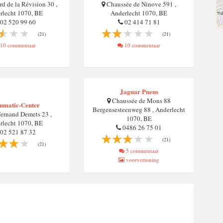
d de la Révision 30 ,
Chaussée de Ninove 591 ,
rlecht 1070, BE
Anderlecht 1070, BE
02 520 99 60
02 414 71 81
(21)
(21)
10 commentaar
10 commentaar
Jaguar Pneus
Chaussée de Mons 88
umatic-Center
Bergensesteenweg 88 , Anderlecht
ernand Demets 23 ,
1070, BE
rlecht 1070, BE
0486 26 75 01
02 521 87 32
(21)
(21)
5 commentaar
voorvertoning