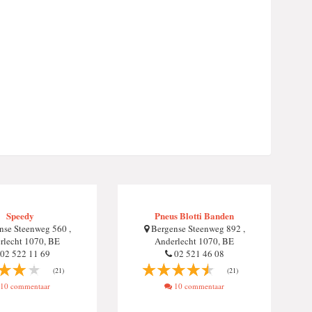
Speedy
Pneus Blotti Banden
se Steenweg 560 ,
Bergense Steenweg 892 ,
rlecht 1070, BE
Anderlecht 1070, BE
02 522 11 69
02 521 46 08
(21)
(21)
10 commentaar
10 commentaar