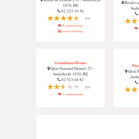
Boulevar
1070, BE
Ande
02 523 10 56
(21)
9 commentaar
voorvertoning
Giambusso/Bruno
Pne
Quai Fernand Demets 23 ,
Quai F
Anderlecht 1070, BE
Ande
02 523 44 82
(21)
1 commentaar