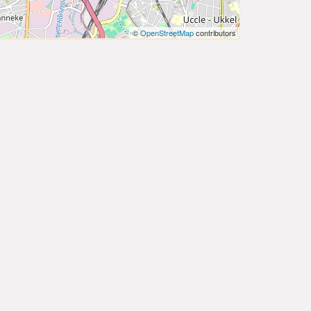
©
OpenStreetMap
contributors