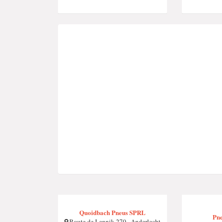
Quoidbach Pneus SPRL
Pne
Route de Lennik 270 , Anderlecht