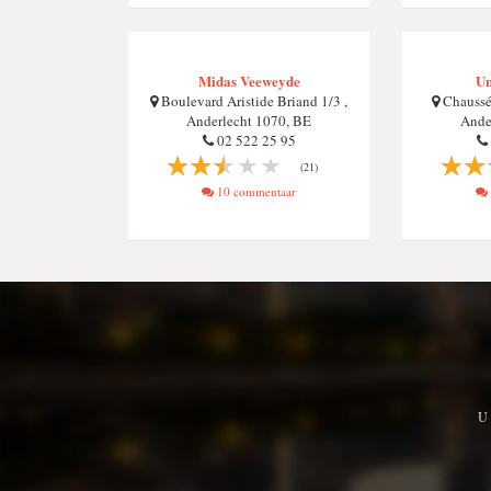
Midas Veeweyde
Un
Boulevard Aristide Briand 1/3 ,
Chaussé
Anderlecht 1070, BE
Ande
02 522 25 95
(21)
10 commentaar
U 