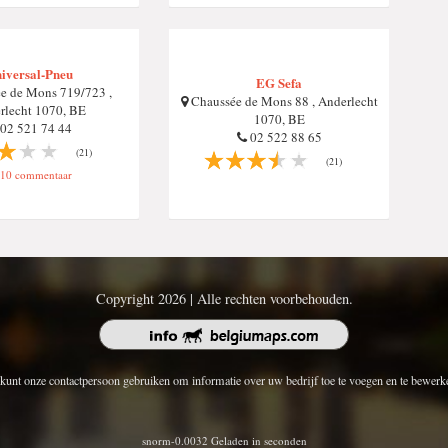
iversal-Pneu
EG Sefa
e de Mons 719/723 ,
Chaussée de Mons 88 , Anderlecht
rlecht 1070, BE
1070, BE
02 521 74 44
02 522 88 65
(21)
(21)
10 commentaar
Copyright 2026 | Alle rechten voorbehouden.
kunt onze contactpersoon gebruiken om informatie over uw bedrijf toe te voegen en te bewerk
snorm-0.0032 Geladen in seconden