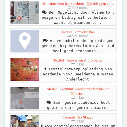
Alimento voor leerkrachten - Opleidingen en ...
963 meter
Ben Opgelicht door Alimento ,
weigeren bedrag uit te betalen ,
wacht al maanden o...
Horeca Forma Be Pro
970 meter
Al verschillende opleidingen
genoten bij Horecaforma & altijd
heel goed georganis...
Textiel - ontwerpen & uitvoeren
1 km
Textielontwerp opleiding van
Academie voor Beeldende Kunsten
Anderlecht
Atelier Tekenkunst-Academie Beeldende
Kunste...
1 km
Zeer goeie academie, heel
goeie sfeer, goeie leraars.
Centrale Des Stages
2 km
www.centraledesstages.be est un