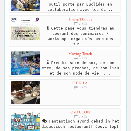
outil porté par Euclides en
collaboration avec les éc...
Thérap'Ethique
2 km
Cette page vous tiendras au
courant des séminaires /
workshops organisés avec des
suj...
Moving Touch
2 km
Prendre soin de soi, de son
être, de ses proches, de son lieu
et de son mode de vie. ...
C.E.R.I.A.
3 km
CVO COOVI
3 km
Fantastisch avond gehad in het
didactisch restaurant! Coovi top!