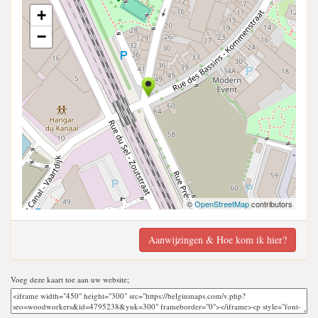
+
−
©
OpenStreetMap
contributors
Aanwijzingen & Hoe kom ik hier?
Voeg deze kaart toe aan uw website;