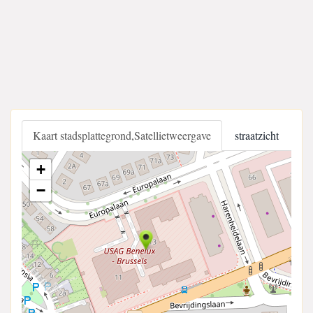
Kaart stadsplattegrond,Satellietweergave
straatzicht
+
−