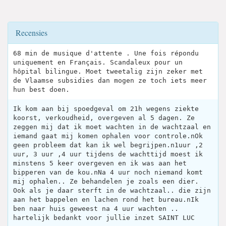
Recensies
68 min de musique d'attente . Une fois répondu
uniquement en Français. Scandaleux pour un
hôpital bilingue. Moet tweetalig zijn zeker met
de Vlaamse subsidies dan mogen ze toch iets meer
hun best doen.
Ik kom aan bij spoedgeval om 21h wegens ziekte
koorst, verkoudheid, overgeven al 5 dagen. Ze
zeggen mij dat ik moet wachten in de wachtzaal en
iemand gaat mij komen ophalen voor controle.nOk
geen probleem dat kan ik wel begrijpen.n1uur ,2
uur, 3 uur ,4 uur tijdens de wachttijd moest ik
minstens 5 keer overgeven en ik was aan het
bipperen van de kou.nNa 4 uur noch niemand komt
mij ophalen.. Ze behandelen je zoals een dier.
Ook als je daar sterft in de wachtzaal.. die zijn
aan het bappelen en lachen rond het bureau.nIk
ben naar huis geweest na 4 uur wachten ..
hartelijk bedankt voor jullie inzet SAINT LUC