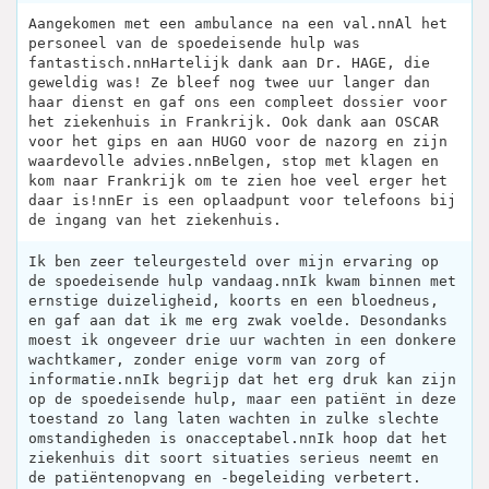
Aangekomen met een ambulance na een val.nnAl het
personeel van de spoedeisende hulp was
fantastisch.nnHartelijk dank aan Dr. HAGE, die
geweldig was! Ze bleef nog twee uur langer dan
haar dienst en gaf ons een compleet dossier voor
het ziekenhuis in Frankrijk. Ook dank aan OSCAR
voor het gips en aan HUGO voor de nazorg en zijn
waardevolle advies.nnBelgen, stop met klagen en
kom naar Frankrijk om te zien hoe veel erger het
daar is!nnEr is een oplaadpunt voor telefoons bij
de ingang van het ziekenhuis.
Ik ben zeer teleurgesteld over mijn ervaring op
de spoedeisende hulp vandaag.nnIk kwam binnen met
ernstige duizeligheid, koorts en een bloedneus,
en gaf aan dat ik me erg zwak voelde. Desondanks
moest ik ongeveer drie uur wachten in een donkere
wachtkamer, zonder enige vorm van zorg of
informatie.nnIk begrijp dat het erg druk kan zijn
op de spoedeisende hulp, maar een patiënt in deze
toestand zo lang laten wachten in zulke slechte
omstandigheden is onacceptabel.nnIk hoop dat het
ziekenhuis dit soort situaties serieus neemt en
de patiëntenopvang en -begeleiding verbetert.