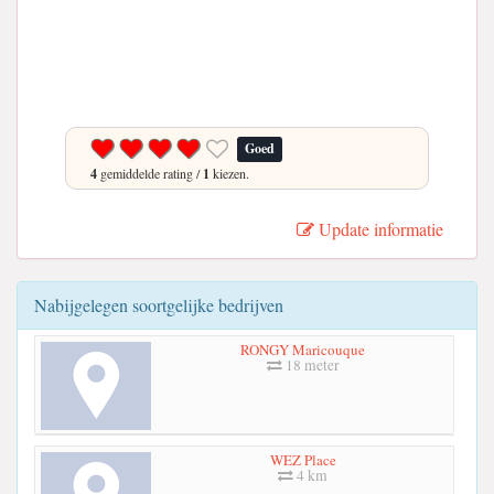
Goed
4
gemiddelde rating /
1
kiezen.
Update informatie
Nabijgelegen soortgelijke bedrijven
RONGY Maricouque
18 meter
WEZ Place
4 km