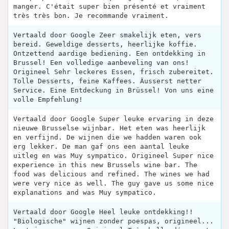
manger. C'était super bien présenté et vraiment
très très bon. Je recommande vraiment.
Vertaald door Google Zeer smakelijk eten, vers
bereid. Geweldige desserts, heerlijke koffie.
Ontzettend aardige bediening. Een ontdekking in
Brussel! Een volledige aanbeveling van ons!
Origineel Sehr leckeres Essen, frisch zubereitet.
Tolle Desserts, feine Kaffees. Äusserst netter
Service. Eine Entdeckung in Brüssel! Von uns eine
volle Empfehlung!
Vertaald door Google Super leuke ervaring in deze
nieuwe Brusselse wijnbar. Het eten was heerlijk
en verfijnd. De wijnen die we hadden waren ook
erg lekker. De man gaf ons een aantal leuke
uitleg en was Muy sympatico. Origineel Super nice
experience in this new Brussels wine bar. The
food was delicious and refined. The wines we had
were very nice as well. The guy gave us some nice
explanations and was Muy sympatico.
Vertaald door Google Heel leuke ontdekking!!
"Biologische" wijnen zonder poespas, origineel...