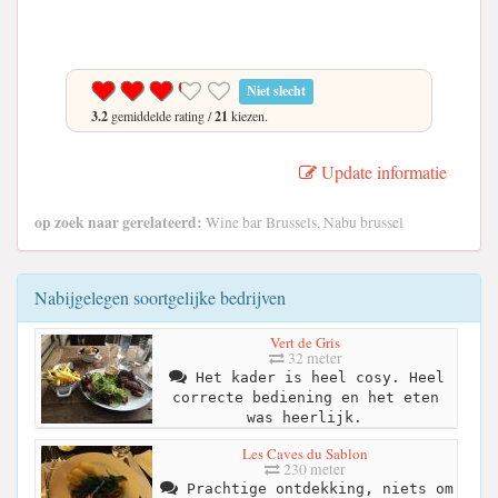
Niet slecht
3.2
gemiddelde rating /
21
kiezen.
Update informatie
op zoek naar gerelateerd:
Wine bar Brussels, Nabu brussel
Nabijgelegen soortgelijke bedrijven
Vert de Gris
32 meter
Het kader is heel cosy. Heel
correcte bediening en het eten
was heerlijk.
Les Caves du Sablon
230 meter
Prachtige ontdekking, niets om