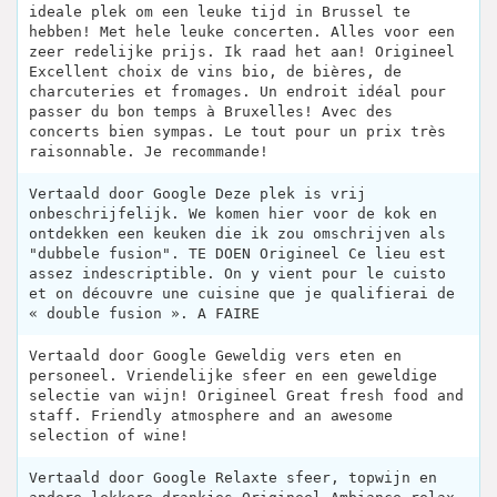
ideale plek om een ​​leuke tijd in Brussel te
hebben! Met hele leuke concerten. Alles voor een
zeer redelijke prijs. Ik raad het aan! Origineel
Excellent choix de vins bio, de bières, de
charcuteries et fromages. Un endroit idéal pour
passer du bon temps à Bruxelles! Avec des
concerts bien sympas. Le tout pour un prix très
raisonnable. Je recommande!
Vertaald door Google Deze plek is vrij
onbeschrijfelijk. We komen hier voor de kok en
ontdekken een keuken die ik zou omschrijven als
"dubbele fusion". TE DOEN Origineel Ce lieu est
assez indescriptible. On y vient pour le cuisto
et on découvre une cuisine que je qualifierai de
« double fusion ». A FAIRE
Vertaald door Google Geweldig vers eten en
personeel. Vriendelijke sfeer en een geweldige
selectie van wijn! Origineel Great fresh food and
staff. Friendly atmosphere and an awesome
selection of wine!
Vertaald door Google Relaxte sfeer, topwijn en