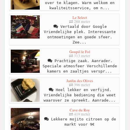
over te klagen. Warm welkom en
kwaliteitsservice, om n...
Le Select
288 meter
Vertaald door Google
Vriendelijke plek. Interessante
ontmoetingen en goede sfeer.
Zee...
Goupil le Fol
313 meter
Prachtige zaak. Aanrader.
Speciale atmosfeer Verschillende
kamers en zaaltjes verspr...
Jardin des Olives
396 meter
Heel lekker en verfijnd.
Vriendelijke bediening die weet
waarover ze spreekt. Aanrade...
Cave du Roy
419 meter
Lekkere mojito citroen op de
markt voor 9€