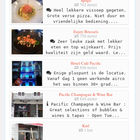
Spago
702 meter
Heel lekkere vissoep gegeten.
Grote verse pizza. Niet duur en
vriendelijke bediening....
Enjoy Brussels
758 meter
Zeer leuke zaak met lekker
eten en top wijnkaart. Prijs
kwaliteit zijn geld waard. Le...
Hotel Café Pacific
846 meter
Enige pluspunt is de locatie.
Vanaf dag 1 geen werkende airco
het was binnen 30+ grad...
Pacific Champagne & Wine Bar
849 meter
Pacific Champagne & Wine Bar :
Great selections of bubbles &
wines & tapas - Open Tue...
Karl
1 km