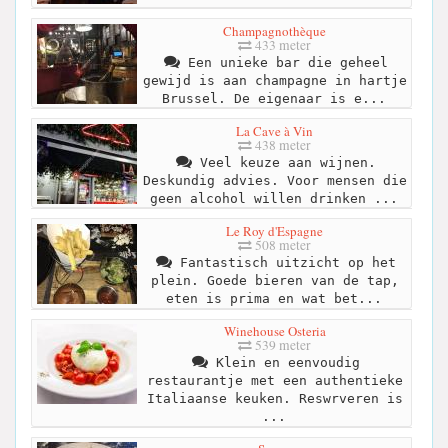
Champagnothèque
433 meter
Een unieke bar die geheel
gewijd is aan champagne in hartje
Brussel. De eigenaar is e...
La Cave à Vin
438 meter
Veel keuze aan wijnen.
Deskundig advies. Voor mensen die
geen alcohol willen drinken ...
Le Roy d'Espagne
508 meter
Fantastisch uitzicht op het
plein. Goede bieren van de tap,
eten is prima en wat bet...
Winehouse Osteria
539 meter
Klein en eenvoudig
restaurantje met een authentieke
Italiaanse keuken. Reswrveren is
...