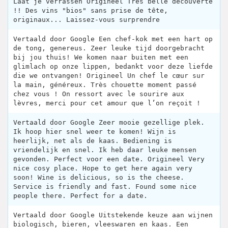
Laat je verrassen Origineel Très belle découverte
!! Des vins "bios" sans prise de tête,
originaux... Laissez-vous surprendre
Vertaald door Google Een chef-kok met een hart op
de tong, genereus. Zeer leuke tijd doorgebracht
bij jou thuis! We komen naar buiten met een
glimlach op onze lippen, bedankt voor deze liefde
die we ontvangen! Origineel Un chef le cœur sur
la main, généreux. Très chouette moment passé
chez vous ! On ressort avec le sourire aux
lèvres, merci pour cet amour que l’on reçoit !
Vertaald door Google Zeer mooie gezellige plek.
Ik hoop hier snel weer te komen! Wijn is
heerlijk, net als de kaas. Bediening is
vriendelijk en snel. Ik heb daar leuke mensen
gevonden. Perfect voor een date. Origineel Very
nice cosy place. Hope to get here again very
soon! Wine is delicious, so is the cheese.
Service is friendly and fast. Found some nice
people there. Perfect for a date.
Vertaald door Google Uitstekende keuze aan wijnen
biologisch, bieren, vleeswaren en kaas. Een