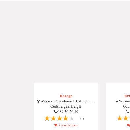
Korage
Dri
Weg naar Opoeteren 107/B3, 3660
Verbind
Oudsbergen, België
Ouds
089 36 56 80
(1)
3 commentaar