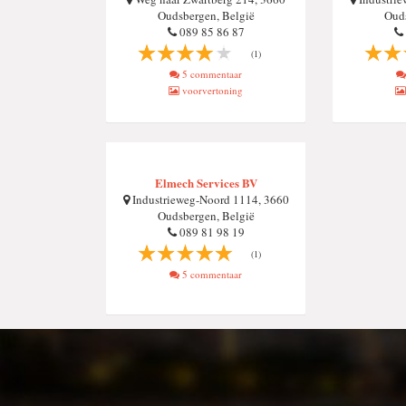
Oudsbergen, België
Ouds
089 85 86 87
(1)
5 commentaar
voorvertoning
Elmech Services BV
Industrieweg-Noord 1114, 3660
Oudsbergen, België
089 81 98 19
(1)
5 commentaar