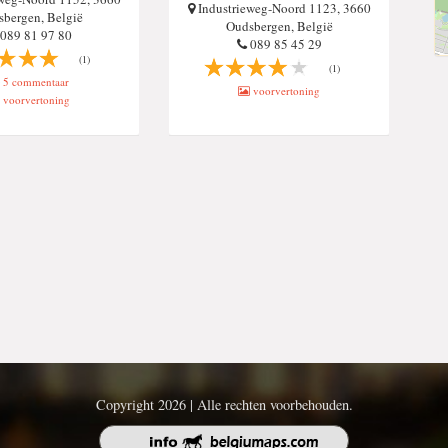
Industrieweg-Noord 1123, 3660
bergen, België
Oudsbergen, België
089 81 97 80
089 85 45 29
(1)
(1)
5 commentaar
voorvertoning
voorvertoning
Copyright 2026 | Alle rechten voorbehouden.