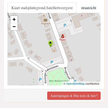
Kaart stadsplattegrond,Satellietweergave
straatzicht
+
−
©
OpenStreetMap
contributors
Aanwijzingen & Hoe kom ik hier?