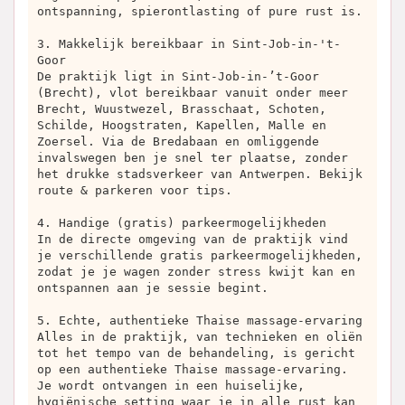
ontspanning, spierontlasting of pure rust is.
3. Makkelijk bereikbaar in Sint-Job-in-'t-
Goor
De praktijk ligt in Sint-Job-in-’t-Goor
(Brecht), vlot bereikbaar vanuit onder meer
Brecht, Wuustwezel, Brasschaat, Schoten,
Schilde, Hoogstraten, Kapellen, Malle en
Zoersel. Via de Bredabaan en omliggende
invalswegen ben je snel ter plaatse, zonder
het drukke stadsverkeer van Antwerpen. Bekijk
route & parkeren voor tips.
4. Handige (gratis) parkeermogelijkheden
In de directe omgeving van de praktijk vind
je verschillende gratis parkeermogelijkheden,
zodat je je wagen zonder stress kwijt kan en
ontspannen aan je sessie begint.
5. Echte, authentieke Thaise massage-ervaring
Alles in de praktijk, van technieken en oliën
tot het tempo van de behandeling, is gericht
op een authentieke Thaise massage-ervaring.
Je wordt ontvangen in een huiselijke,
hygiënische setting waar je in alle rust kan