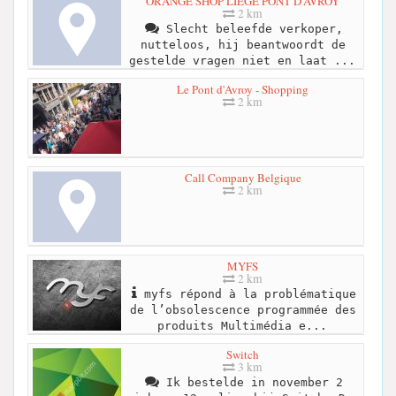
ORANGE SHOP LIEGE PONT D'AVROY
2 km
Slecht beleefde verkoper,
nutteloos, hij beantwoordt de
gestelde vragen niet en laat ...
Le Pont d'Avroy - Shopping
2 km
Call Company Belgique
2 km
MYFS
2 km
myfs répond à la problématique
de l’obsolescence programmée des
produits Multimédia e...
Switch
3 km
Ik bestelde in november 2