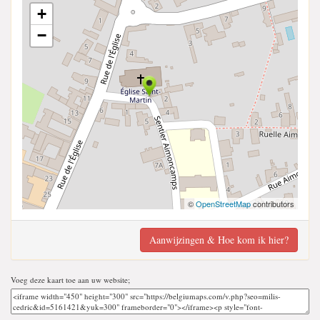
+
−
©
OpenStreetMap
contributors
Aanwijzingen & Hoe kom ik hier?
Voeg deze kaart toe aan uw website;