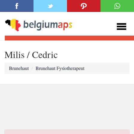
Milis / Cedric
Brunehaut
Brunehaut Fysi̇otherapeut