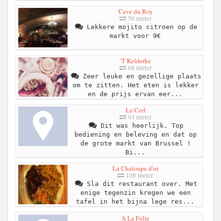
Cave du Roy
50 meter
Lekkere mojito citroen op de
markt voor 9€
'T Kelderke
68 meter
Zeer leuke en gezellige plaats
om te zitten. Het eten is lekker
en de prijs ervan eer...
Le Cerf
93 meter
Dit was heerlijk. Top
bediening en beleving en dat op
de grote markt van Brussel !
Bi...
La Chaloupe d'or
108 meter
Sla dit restaurant over. Met
enige tegenzin kregen we een
tafel in het bijna lege res...
A La Folie