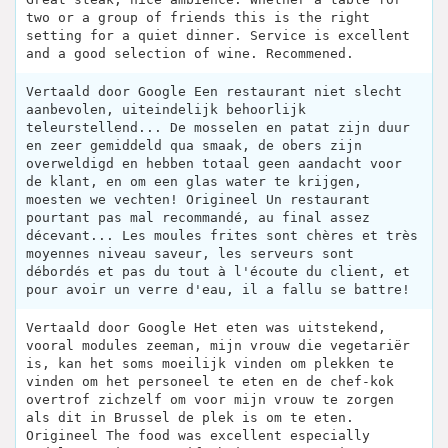
two or a group of friends this is the right
setting for a quiet dinner. Service is excellent
and a good selection of wine. Recommened.
Vertaald door Google Een restaurant niet slecht
aanbevolen, uiteindelijk behoorlijk
teleurstellend... De mosselen en patat zijn duur
en zeer gemiddeld qua smaak, de obers zijn
overweldigd en hebben totaal geen aandacht voor
de klant, en om een ​​glas water te krijgen,
moesten we vechten! Origineel Un restaurant
pourtant pas mal recommandé, au final assez
décevant... Les moules frites sont chères et très
moyennes niveau saveur, les serveurs sont
débordés et pas du tout à l'écoute du client, et
pour avoir un verre d'eau, il a fallu se battre!
Vertaald door Google Het eten was uitstekend,
vooral modules zeeman, mijn vrouw die vegetariër
is, kan het soms moeilijk vinden om plekken te
vinden om het personeel te eten en de chef-kok
overtrof zichzelf om voor mijn vrouw te zorgen
als dit in Brussel de plek is om te eten.
Origineel The food was excellent especially