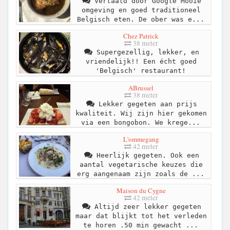
Vertaald door Google Mooie
omgeving en goed traditioneel
Belgisch eten. De ober was e...
Chez Patrick
38 meter
Supergezellig, lekker, en
vriendelijk!! Een écht goed
'Belgisch' restaurant!
ABrussel
38 meter
Lekker gegeten aan prijs
kwaliteit. Wij zijn hier gekomen
via een bongobon. We krege...
L'ommegang
42 meter
Heerlijk gegeten. Ook een
aantal vegetarische keuzes die
erg aangenaam zijn zoals de ...
Maison du Cygne
42 meter
Altijd zeer lekker gegeten
maar dat blijkt tot het verleden
te horen .50 min gewacht ...