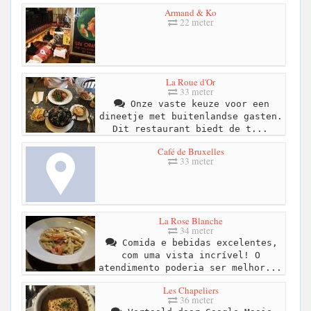
Armand & Ko
22 meter
La Roue d'Or
33 meter
Onze vaste keuze voor een
dineetje met buitenlandse gasten.
Dit restaurant biedt de t...
Café de Bruxelles
33 meter
La Rose Blanche
34 meter
Comida e bebidas excelentes,
com uma vista incrível! O
atendimento poderia ser melhor...
Les Chapeliers
36 meter