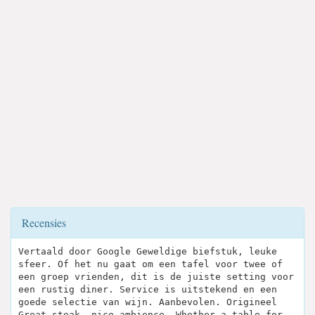
Recensies
Vertaald door Google Geweldige biefstuk, leuke
sfeer. Of het nu gaat om een ​​tafel voor twee of
een groep vrienden, dit is de juiste setting voor
een rustig diner. Service is uitstekend en een
goede selectie van wijn. Aanbevolen. Origineel
Great steak, nice ambience. Whether a table for