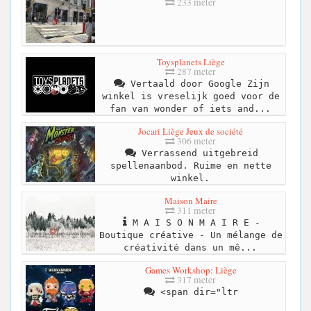
233 meter
Toysplanets Liège
287 meter
Vertaald door Google Zijn
winkel is vreselijk goed voor de
fan van wonder of iets and...
Jocari Liège Jeux de société
306 meter
Verrassend uitgebreid
spellenaanbod. Ruime en nette
winkel.
Maison Maire
311 meter
M A I S O N M A I R E -
Boutique créative - Un mélange de
créativité dans un mê...
Games Workshop: Liège
317 meter
<span dir="ltr