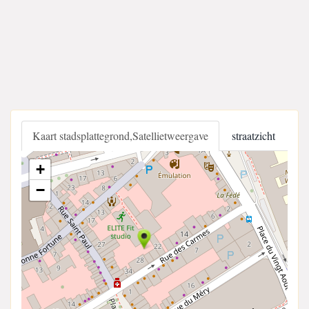
Kaart stadsplattegrond,Satellietweergave
straatzicht
+
−