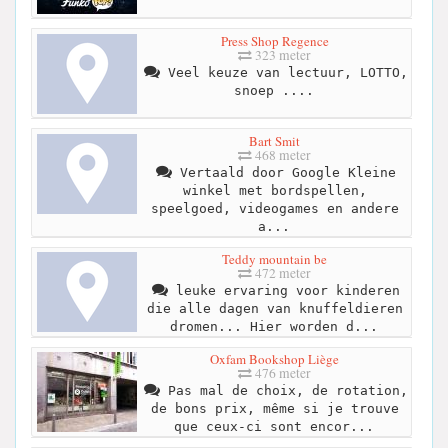
Press Shop Regence
323 meter
Veel keuze van lectuur, LOTTO,
snoep ....
Bart Smit
468 meter
Vertaald door Google Kleine
winkel met bordspellen,
speelgoed, videogames en andere
a...
Teddy mountain be
472 meter
leuke ervaring voor kinderen
die alle dagen van knuffeldieren
dromen... Hier worden d...
Oxfam Bookshop Liège
476 meter
Pas mal de choix, de rotation,
de bons prix, même si je trouve
que ceux-ci sont encor...