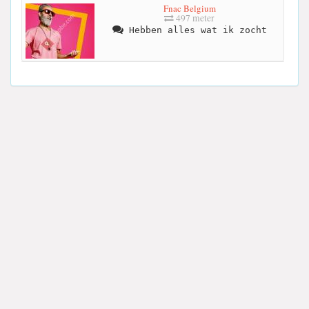
Fnac Belgium
497 meter
Hebben alles wat ik zocht