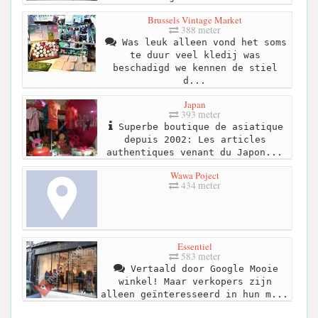
Brussels Vintage Market
388 meter
Was leuk alleen vond het soms
te duur veel kledij was
beschadigd we kennen de stiel
d...
Japan
393 meter
Superbe boutique de asiatique
depuis 2002: Les articles
authentiques venant du Japon...
Wawa Poject
434 meter
Essentiel
583 meter
Vertaald door Google Mooie
winkel! Maar verkopers zijn
alleen geïnteresseerd in hun m...