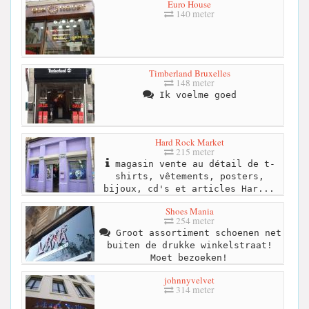
Euro House
140 meter
Timberland Bruxelles
148 meter
Ik voelme goed
Hard Rock Market
215 meter
magasin vente au détail de t-
shirts, vêtements, posters,
bijoux, cd's et articles Har...
Shoes Mania
254 meter
Groot assortiment schoenen net
buiten de drukke winkelstraat!
Moet bezoeken!
johnnyvelvet
314 meter