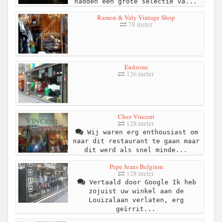
hadden een grote selectie va...
Ramon & Valy Vintage Shop
78 meter
Endzone
126 meter
Chez Vincent
128 meter
Wij waren erg enthousiast om
naar dit restaurant te gaan maar
dit werd als snel minde...
Pepe Jeans Belgium
128 meter
Vertaald door Google Ik heb
zojuist uw winkel aan de
Louizalaan verlaten, erg
geïrrit...