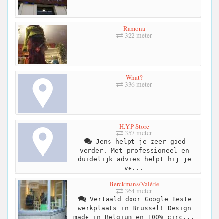
Ramona
322 meter
What?
336 meter
H.Y.P Store
357 meter
Jens helpt je zeer goed
verder. Met professioneel en
duidelijk advies helpt hij je
ve...
Berckmans/Valérie
364 meter
Vertaald door Google Beste
werkplaats in Brussel! Design
made in Belgium en 100% circ...