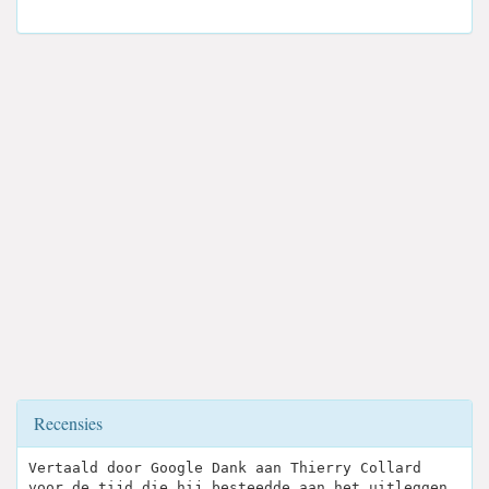
Recensies
Vertaald door Google Dank aan Thierry Collard
voor de tijd die hij besteedde aan het uitleggen