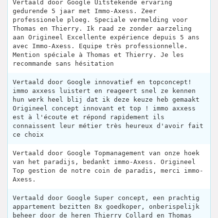
Vertaald door Google Uitstekende ervaring
gedurende 5 jaar met Immo-Axess. Zeer
professionele ploeg. Speciale vermelding voor
Thomas en Thierry. Ik raad ze zonder aarzeling
aan Origineel Excellente expérience depuis 5 ans
avec Immo-Axess. Equipe très professionnelle.
Mention spéciale à Thomas et Thierry. Je les
recommande sans hésitation
Vertaald door Google innovatief en topconcept!
immo axxess luistert en reageert snel ze kennen
hun werk heel blij dat ik deze keuze heb gemaakt
Origineel concept innovant et top ! immo axxess
est à l'écoute et répond rapidement ils
connaissent leur métier très heureux d'avoir fait
ce choix
Vertaald door Google Topmanagement van onze hoek
van het paradijs, bedankt immo-Axess. Origineel
Top gestion de notre coin de paradis, merci immo-
Axess.
Vertaald door Google Super concept, een prachtig
appartement bezitten 8x goedkoper, onberispelijk
beheer door de heren Thierry Collard en Thomas