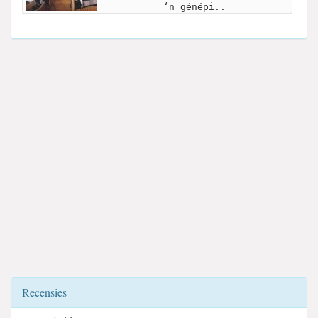
‘n génépi..
Recensies