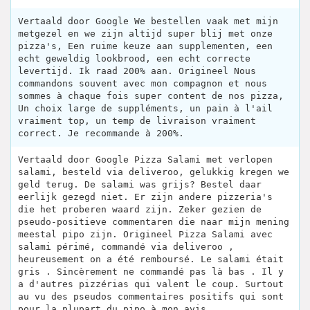
Vertaald door Google We bestellen vaak met mijn
metgezel en we zijn altijd super blij met onze
pizza's, Een ruime keuze aan supplementen, een
echt geweldig lookbrood, een echt correcte
levertijd. Ik raad 200% aan. Origineel Nous
commandons souvent avec mon compagnon et nous
sommes à chaque fois super content de nos pizza,
Un choix large de suppléments, un pain à l'ail
vraiment top, un temp de livraison vraiment
correct. Je recommande à 200%.
Vertaald door Google Pizza Salami met verlopen
salami, besteld via deliveroo, gelukkig kregen we
geld terug. De salami was grijs? Bestel daar
eerlijk gezegd niet. Er zijn andere pizzeria's
die het proberen waard zijn. Zeker gezien de
pseudo-positieve commentaren die naar mijn mening
meestal pipo zijn. Origineel Pizza Salami avec
salami périmé, commandé via deliveroo ,
heureusement on a été remboursé. Le salami était
gris . Sincèrement ne commandé pas là bas . Il y
a d'autres pizzérias qui valent le coup. Surtout
au vu des pseudos commentaires positifs qui sont
pour la plupart du pipo à mon avis .