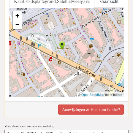
Kaart stadsplattegrond,Satellietweergave
straatzicht
+
−
©
OpenStreetMap
contributors
Aanwijzingen & Hoe kom ik hier?
Voeg deze kaart toe aan uw website;