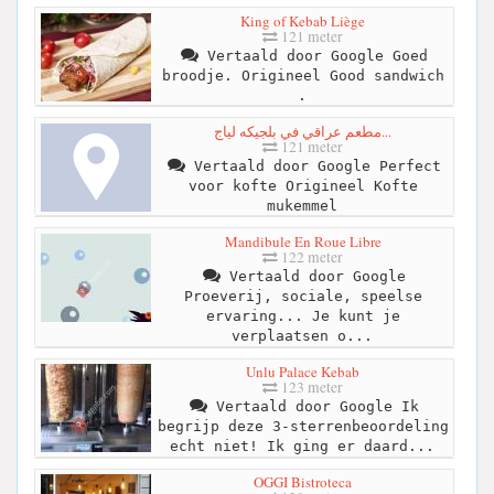
King of Kebab Liège
121 meter
Vertaald door Google Goed
broodje. Origineel Good sandwich
.
مطعم عراقي في بلجيكه لياج...
121 meter
Vertaald door Google Perfect
voor kofte Origineel Kofte
mukemmel
Mandibule En Roue Libre
122 meter
Vertaald door Google
Proeverij, sociale, speelse
ervaring... Je kunt je
verplaatsen o...
Unlu Palace Kebab
123 meter
Vertaald door Google Ik
begrijp deze 3-sterrenbeoordeling
echt niet! Ik ging er daard...
OGGI Bistroteca