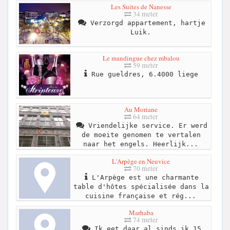
Les Suites de Nanesse
34 meter
Verzorgd appartement, hartje
Luik.
Le mandingue chez mbalou
59 meter
Rue gueldres, 6.4000 liege
Au Moriane
64 meter
Vriendelijke service. Er werd
de moeite genomen te vertalen
naar het engels. Heerlijk...
L'Arpège en Neuvice
70 meter
L'Arpège est une charmante
table d'hôtes spécialisée dans la
cuisine française et rég...
Marhaba
74 meter
Ik eet daar al sinds ik 15