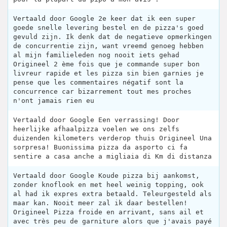
Vertaald door Google 2e keer dat ik een super
goede snelle levering bestel en de pizza's goed
gevuld zijn. Ik denk dat de negatieve opmerkingen
de concurrentie zijn, want vreemd genoeg hebben
al mijn familieleden nog nooit iets gehad
Origineel 2 ème fois que je commande super bon
livreur rapide et les pizza sin bien garnies je
pense que les commentaires négatif sont la
concurrence car bizarrement tout mes proches
n'ont jamais rien eu
Vertaald door Google Een verrassing! Door
heerlijke afhaalpizza voelen we ons zelfs
duizenden kilometers verderop thuis Origineel Una
sorpresa! Buonissima pizza da asporto ci fa
sentire a casa anche a migliaia di Km di distanza
Vertaald door Google Koude pizza bij aankomst,
zonder knoflook en met heel weinig topping, ook
al had ik expres extra betaald. Teleurgesteld als
maar kan. Nooit meer zal ik daar bestellen!
Origineel Pizza froide en arrivant, sans ail et
avec très peu de garniture alors que j'avais payé