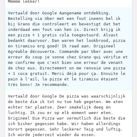
Mmmmm lekker!
Vertaald door Google Aangename ontdekking.
Bestelling via Uber met een fout ineens bel ik
bij Grano die controleert en bevestigt dat het
inderdaad een fout van hen is. Direct krijg ik
een pizza + 1 gratis cola toegestuurd. Alvast
bedankt daarvoor. Dan waren het lookbrood, pizza
en tiramisu erg goed! Ik raad aan. Origineel
Agréable découverte. Commande par Uber avec une
erreur du coup je sonne chez Grano qui vérifie et
me confirme que c'est bien une erreur de venant
de chez eux. Directement on me renvoie une pizza
+ 1 coca gratuit. Merci déjà pour ça. Ensuite le
pain à l'ail, la pizza et le tiramisu étaient
très bons! Je recommande.
Vertaald door Google De pizza was waarschijnlijk
de beste die ik tot nu toe heb gegeten. We aten
echter ter plaatse. Zeer smakelijk deeg en
luchtig. Ik zou er op elk moment weer eten.
Origineel Die Pizza war vermutlich die beste die
ich bisher gegessen habe. Wir haben allerdings
Vorort gegessen. Sehr leckerer Teig und luftig.
Ich würde jederzeit wieder da essen.