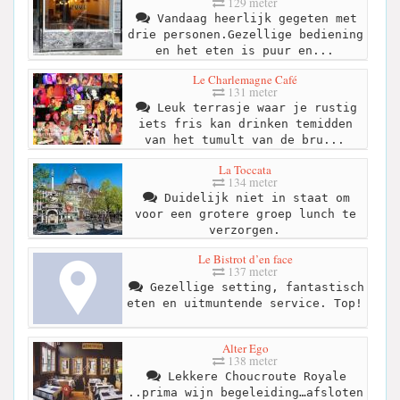
129 meter
Vandaag heerlijk gegeten met
drie personen.Gezellige bediening
en het eten is puur en...
Le Charlemagne Café
131 meter
Leuk terrasje waar je rustig
iets fris kan drinken temidden
van het tumult van de bru...
La Toccata
134 meter
Duidelijk niet in staat om
voor een grotere groep lunch te
verzorgen.
Le Bistrot d’en face
137 meter
Gezellige setting, fantastisch
eten en uitmuntende service. Top!
Alter Ego
138 meter
Lekkere Choucroute Royale
..prima wijn begeleiding…afsloten