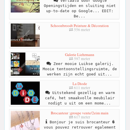
Vertaald door Google
Openingstijden en sluiting niet
up-to-date op Google... EDIT:
Be...
Schoonbroodt Peinture & Décoration
556 meter
Galerie Liehrmann
597 meter
Zeer mooie Luikse galerij.
Mooie tentoonstellingsruimte, de
werken zijn echt goed uit...
La Diode
611 meter
Uitstekend gezellig en warm
café, het smaakvolle meubilair
nodigt u uit om een ​​mome...
Brocanteur :groupe vente/2eim main
617 meter
Bonjour je suis brocanteur �
vous pouvez retrouver egalement