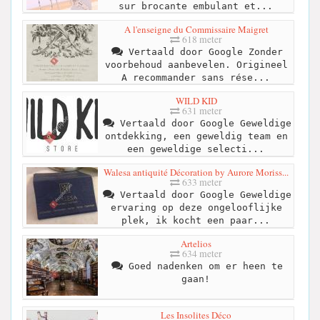
sur brocante embulant et...
A l'enseigne du Commissaire Maigret
618 meter
Vertaald door Google Zonder
voorbehoud aanbevelen. Origineel
A recommander sans rése...
WILD KID
631 meter
Vertaald door Google Geweldige
ontdekking, een geweldig team en
een geweldige selecti...
Walesa antiquité Décoration by Aurore Moriss...
633 meter
Vertaald door Google Geweldige
ervaring op deze ongelooflijke
plek, ik kocht een paar...
Artelios
634 meter
Goed nadenken om er heen te
gaan!
Les Insolites Déco