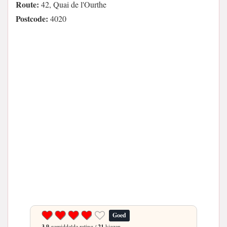
Route:
42, Quai de l'Ourthe
Postcode:
4020
Goed
3.9
gemiddelde rating /
21
kiezen.