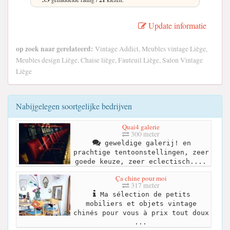
Update informatie
op zoek naar gerelateerd:
Vintage Addict, Meubles vintage Liège,
Meubles design Liège, Chaise liège, Fauteuil Liège, Salon Vintage
Liège
Nabijgelegen soortgelijke bedrijven
Quai4 galerie
300 meter
geweldige galerij! en
prachtige tentoonstellingen, zeer
goede keuze, zeer eclectisch....
Ça chine pour moi
317 meter
Ma sélection de petits
mobiliers et objets vintage
chinés pour vous à prix tout doux
...