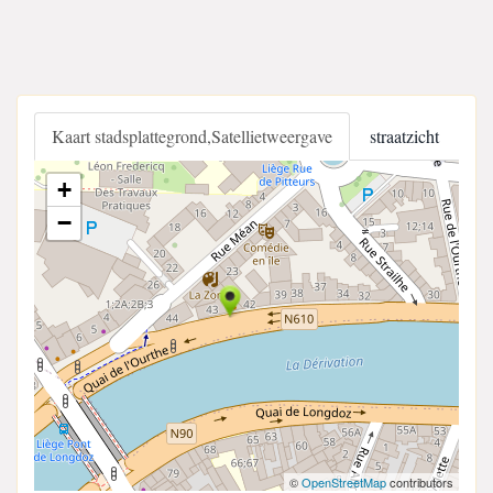
Kaart stadsplattegrond,Satellietweergave
straatzicht
+
−
©
OpenStreetMap
contributors