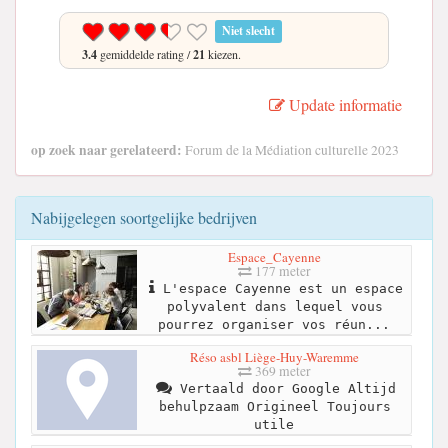
Niet slecht
3.4
gemiddelde rating /
21
kiezen.
Update informatie
op zoek naar gerelateerd:
Forum de la Médiation culturelle 2023
Nabijgelegen soortgelijke bedrijven
Espace_Cayenne
177 meter
L'espace Cayenne est un espace
polyvalent dans lequel vous
pourrez organiser vos réun...
Réso asbl Liège-Huy-Waremme
369 meter
Vertaald door Google Altijd
behulpzaam Origineel Toujours
utile