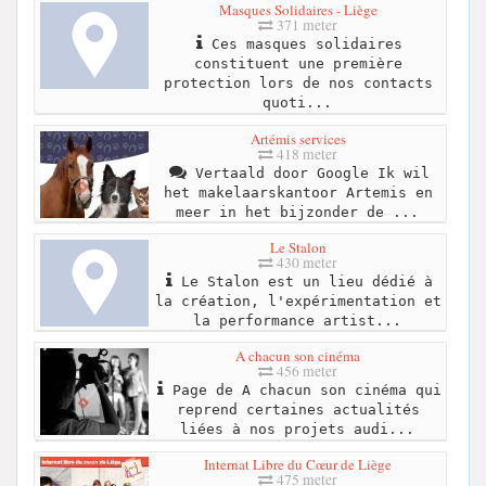
Masques Solidaires - Liège
371 meter
Ces masques solidaires
constituent une première
protection lors de nos contacts
quoti...
Artémis services
418 meter
Vertaald door Google Ik wil
het makelaarskantoor Artemis en
meer in het bijzonder de ...
Le Stalon
430 meter
Le Stalon est un lieu dédié à
la création, l'expérimentation et
la performance artist...
A chacun son cinéma
456 meter
Page de A chacun son cinéma qui
reprend certaines actualités
liées à nos projets audi...
Internat Libre du Cœur de Liège
475 meter