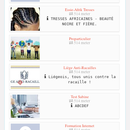
Essie-Afrik Tresses
514 meter
TRESSES AFRICAINES - BEAUTÉ
NOIRE ET FIÈRE.
Proparticulier
514 meter
Liège Anti-Racailles
514 meter
Liégeois, tous unis contre la
racaille !
Test Sabine
514 meter
ABCDEF
Formation Internet
514 meter