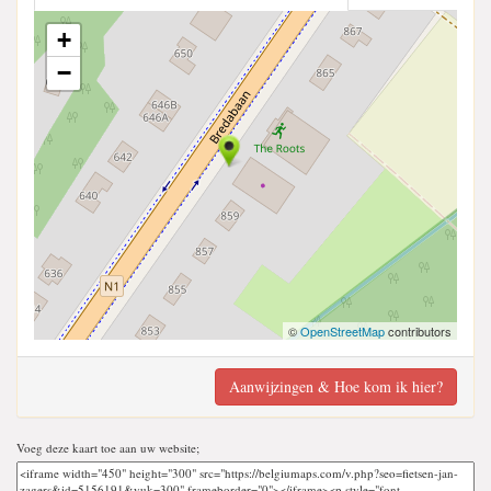
+
−
©
OpenStreetMap
contributors
Aanwijzingen & Hoe kom ik hier?
Voeg deze kaart toe aan uw website;