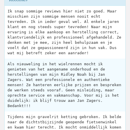
Ik snap sommige reviews hier niet zo goed. Maar
misschien zijn sommige mensen nooit echt
tevreden. Ik in ieder geval wel. Al enkele jaren
klant en nog steeds super tevreden! Naar mijn
ervaring is elke aankoop en herstelling correct,
klantvriendelijk en professioneel afgehandeld. Ze
denken met je mee, zijn heel behulpzaam en je
voelt dat ze gepassioneerd zijn in hun vak. Dus
wat mij betreft zeker een aanrader!
Als nieuweling in het wielrennen mocht ik
genieten van het aangename onderhoud en de
herstellingen van mijn Ridley Noah bij Jan
Zagers. Wat een professionele en authentieke
mensen! Ze hanteren eerlijke prijzen en bespreken
de werken steeds vooraf. Geen misleiding, maar
oprechte service en vakmanschap. Voor mij is het
duidelijk: ik blijf trouw aan Jan Zagers.
Bedankt!!!
Tijdens mijn gravelrit ketting gebroken. Ik belde
naar de dichtstbijzijnde geopende fietsenwinkel
en kwam hier terecht. Ik mocht onmiddellijk komen