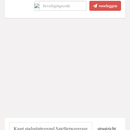
voorleggen
Kaart stadsplattegrond,Satellietweergave
straatzicht