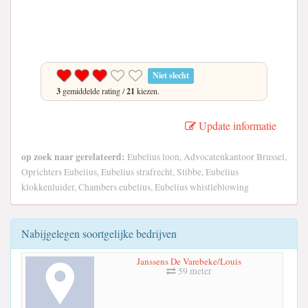
Niet slecht
3
gemiddelde rating /
21
kiezen.
Update informatie
op zoek naar gerelateerd:
Eubelius loon, Advocatenkantoor Brussel,
Oprichters Eubelius, Eubelius strafrecht, Stibbe, Eubelius
klokkenluider, Chambers eubelius, Eubelius whistleblowing
Nabijgelegen soortgelijke bedrijven
Janssens De Varebeke/Louis
59 meter