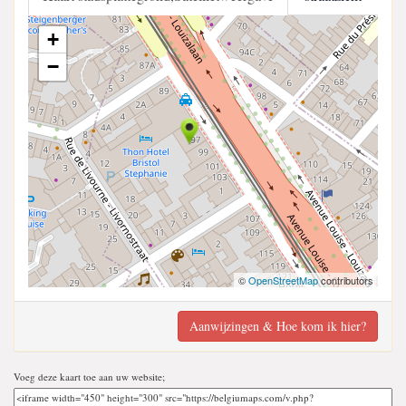
+
−
©
OpenStreetMap
contributors
Aanwijzingen & Hoe kom ik hier?
Voeg deze kaart toe aan uw website;