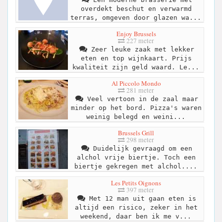
overdekt beschut en verwarmd
terras, omgeven door glazen wa...
Enjoy Brussels
227 meter
Zeer leuke zaak met lekker
eten en top wijnkaart. Prijs
kwaliteit zijn geld waard. Le...
Al Piccolo Mondo
281 meter
Veel vertoon in de zaal maar
minder op het bord. Pizza's waren
weinig belegd en weini...
Brussels Grill
298 meter
Duidelijk gevraagd om een
alchol vrije biertje. Toch een
biertje gekregen met alchol....
Les Petits Oignons
397 meter
Met 12 man uit gaan eten is
altijd een risico, zeker in het
weekend, daar ben ik me v...