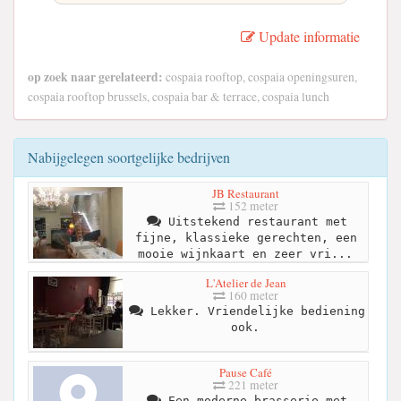
Update informatie
op zoek naar gerelateerd:
cospaia rooftop, cospaia openingsuren,
cospaia rooftop brussels, cospaia bar & terrace, cospaia lunch
Nabijgelegen soortgelijke bedrijven
JB Restaurant
152 meter
Uitstekend restaurant met
fijne, klassieke gerechten, een
mooie wijnkaart en zeer vri...
L'Atelier de Jean
160 meter
Lekker. Vriendelijke bediening
ook.
Pause Café
221 meter
Een moderne brasserie met