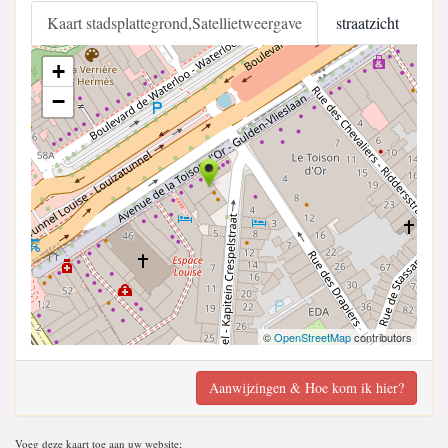
Kaart stadsplattegrond,Satellietweergave
straatzicht
+
−
©
OpenStreetMap
contributors
Aanwijzingen & Hoe kom ik hier?
Voeg deze kaart toe aan uw website;