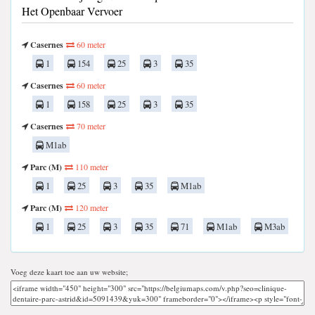
Het Openbaar Vervoer
Casernes
60 meter
1
154
25
3
35
Casernes
60 meter
1
158
25
3
35
Casernes
70 meter
M1ab
Parc (M)
110 meter
1
25
3
35
M1ab
Parc (M)
120 meter
1
25
3
35
71
M1ab
M3ab
Voeg deze kaart toe aan uw website;