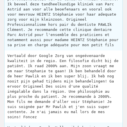
Ik beveel deze tandheelkundige kliniek van Parc
Astrid aan voor alle beoefenaars en vooral ook
voor mevrouw HEINTZ Stéphanie voor haar adequate
zorg voor mijn kleinzoon. Origineel
Professionnalisme hors pair du dentiste PAWLIk
Clément. Je recommande cette clinique dentaire
Parc Astrid pour l'ensemble des praticiens et
notamment aussi pour madame HEINTZ Stéphanie pour
sa prise en charge adéquate pour mon petit fils
Vertaald door Google Zorg van ongeëvenaarde
kwaliteit in de regio. Een filosofie dicht bij de
patiënt. Ik raad 2000% aan. Mijn zoon vraagt ​​me
om naar Stephanie te gaan! Ik ben behandeld door
de heer Pawlik en ik ben super blij. Ik heb nog
nooit pijn gehad tijdens mijn behandelingen! Ga
ervoor Origineel Des soins d'une qualité
inégalable dans la région. Une philosophie au
plus proche du patient. Je recommande à 2000%.
Mon fils me demande d'aller voir Stéphanie! Je
suis soignée par Mr Pawlik et j'en suis super
contente. Je n'ai jamais eu mal lors de mes
soins! Foncez