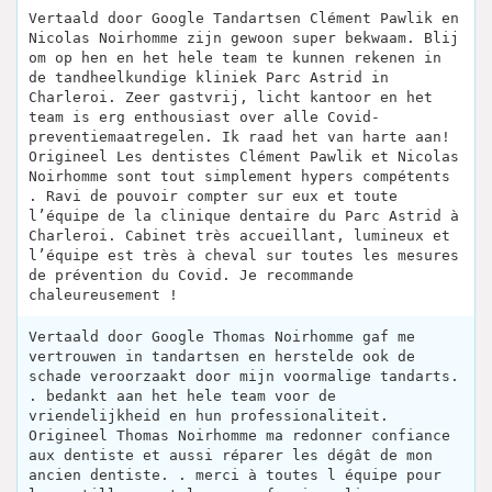
Vertaald door Google Tandartsen Clément Pawlik en
Nicolas Noirhomme zijn gewoon super bekwaam. Blij
om op hen en het hele team te kunnen rekenen in
de tandheelkundige kliniek Parc Astrid in
Charleroi. Zeer gastvrij, licht kantoor en het
team is erg enthousiast over alle Covid-
preventiemaatregelen. Ik raad het van harte aan!
Origineel Les dentistes Clément Pawlik et Nicolas
Noirhomme sont tout simplement hypers compétents
. Ravi de pouvoir compter sur eux et toute
l’équipe de la clinique dentaire du Parc Astrid à
Charleroi. Cabinet très accueillant, lumineux et
l’équipe est très à cheval sur toutes les mesures
de prévention du Covid. Je recommande
chaleureusement !
Vertaald door Google Thomas Noirhomme gaf me
vertrouwen in tandartsen en herstelde ook de
schade veroorzaakt door mijn voormalige tandarts.
. bedankt aan het hele team voor de
vriendelijkheid en hun professionaliteit.
Origineel Thomas Noirhomme ma redonner confiance
aux dentiste et aussi réparer les dégât de mon
ancien dentiste. . merci à toutes l équipe pour