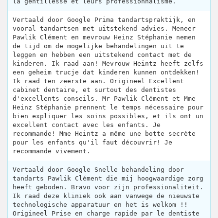
la gentillesse et leurs professionnalisme.
Vertaald door Google Prima tandartspraktijk, en
vooral tandartsen met uitstekend advies. Meneer
Pawlik Clément en mevrouw Heinz Stéphanie nemen
de tijd om de mogelijke behandelingen uit te
leggen en hebben een uitstekend contact met de
kinderen. Ik raad aan! Mevrouw Heintz heeft zelfs
een geheim trucje dat kinderen kunnen ontdekken!
Ik raad ten zeerste aan. Origineel Excellent
cabinet dentaire, et surtout des dentistes
d'excellents conseils. Mr Pawlik Clément et Mme
Heinz Stéphanie prennent le temps nécessaire pour
bien expliquer les soins possibles, et ils ont un
excellent contact avec les enfants. Je
recommande! Mme Heintz a même une botte secrète
pour les enfants qu'il faut découvrir! Je
recommande vivement.
Vertaald door Google Snelle behandeling door
tandarts Pawlik Clément die mij hoogwaardige zorg
heeft geboden. Bravo voor zijn professionaliteit.
Ik raad deze kliniek ook aan vanwege de nieuwste
technologische apparatuur en het is welkom !!
Origineel Prise en charge rapide par le dentiste