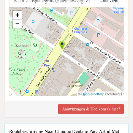
Kaart stadsplattegrond,Satellietweergave
straatzicht
+
−
©
OpenStreetMap
contributors
Aanwijzingen & Hoe kom ik hier?
Routebeschrijving Naar Clinique Dentaire Parc Astrid Met