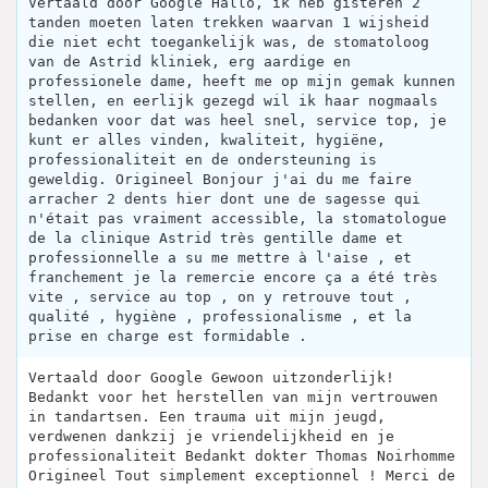
Vertaald door Google Hallo, ik heb gisteren 2
tanden moeten laten trekken waarvan 1 wijsheid
die niet echt toegankelijk was, de stomatoloog
van de Astrid kliniek, erg aardige en
professionele dame, heeft me op mijn gemak kunnen
stellen, en eerlijk gezegd wil ik haar nogmaals
bedanken voor dat was heel snel, service top, je
kunt er alles vinden, kwaliteit, hygiëne,
professionaliteit en de ondersteuning is
geweldig. Origineel Bonjour j'ai du me faire
arracher 2 dents hier dont une de sagesse qui
n'était pas vraiment accessible, la stomatologue
de la clinique Astrid très gentille dame et
professionnelle a su me mettre à l'aise , et
franchement je la remercie encore ça a été très
vite , service au top , on y retrouve tout ,
qualité , hygiène , professionalisme , et la
prise en charge est formidable .
Vertaald door Google Gewoon uitzonderlijk!
Bedankt voor het herstellen van mijn vertrouwen
in tandartsen. Een trauma uit mijn jeugd,
verdwenen dankzij je vriendelijkheid en je
professionaliteit Bedankt dokter Thomas Noirhomme
Origineel Tout simplement exceptionnel ! Merci de