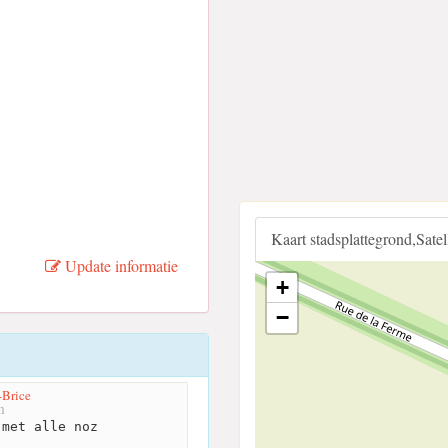
Kaart stadsplattegrond,Sate
Update informatie
+
−
-Brice
m
met alle noz