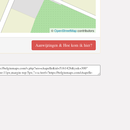
©
OpenStreetMap
contributors
Aanwijzingen & Hoe kom ik hier?