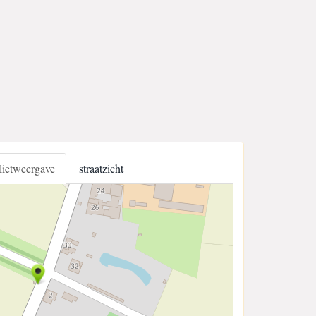
llietweergave
straatzicht