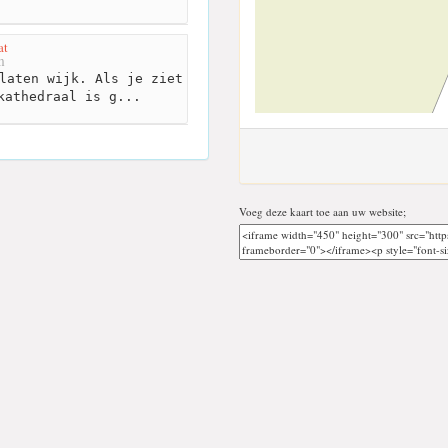
at
m
laten wijk. Als je ziet
kathedraal is g...
Voeg deze kaart toe aan uw website;